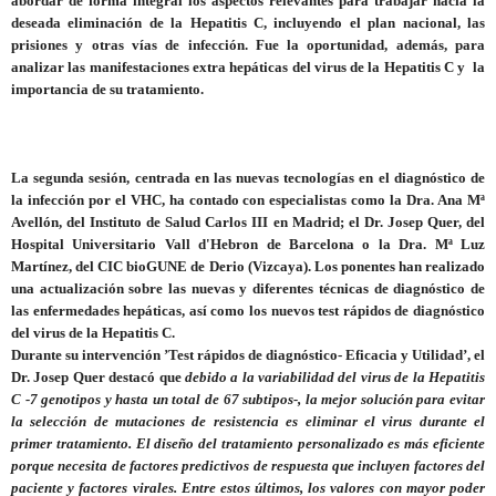
abordar de forma integral los aspectos relevantes para trabajar hacia la
deseada eliminación de la Hepatitis C, incluyendo el plan nacional, las
prisiones y otras vías de infección. Fue la oportunidad, además, para
analizar las manifestaciones extra hepáticas del virus de la Hepatitis C y la
importancia de su tratamiento.
La segunda sesión, centrada en las nuevas tecnologías en el diagnóstico de
la infección por el VHC, ha contado con especialistas como la Dra. Ana Mª
Avellón, del Instituto de Salud Carlos III en Madrid; el Dr. Josep Quer, del
Hospital Universitario Vall d'Hebron de Barcelona o la Dra. Mª Luz
Martínez, del CIC bioGUNE de Derio (Vizcaya). Los ponentes han realizado
una actualización sobre las nuevas y diferentes técnicas de diagnóstico de
las enfermedades hepáticas, así como los nuevos test rápidos de diagnóstico
del virus de la Hepatitis C.
Durante su intervención ’Test rápidos de diagnóstico- Eficacia y Utilidad’, el
Dr. Josep Quer destacó que
debido a la variabilidad del virus de la Hepatitis
C -7 genotipos y hasta un total de 67 subtipos-, la mejor solución para evitar
la selección de mutaciones de resistencia es eliminar el virus durante el
primer tratamiento. El diseño del tratamiento personalizado es más eficiente
porque necesita de factores predictivos de respuesta que incluyen factores del
paciente y factores virales. Entre estos últimos, los valores con mayor poder