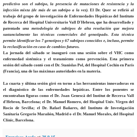
predictivo son el subtipo, la presencia de mutaciones de resistencia y la
infección mixta (de más de un subtipo a la vez).
El Dr. Quer se refirió al
trabajo del grupo de investigación de Enfermedades Hepáticas del Instituto
de Recerca del Hospital Universitario Vall D´Hebron
,
que ha desarrollado y
patentado
una metodología de subtipos de alta resolución que mejora
sustancialmente las técnicas comerciales del genotipado. Esta técnica
permite identificar los 7 genotipos y 67 subtipos conocidos e, incluso, permite
la reclasificación en caso de cambios futuros.
La jornada del sábado se inauguró con una sesión sobre el VHC como
enfermedad sistémica y el tratamiento como prevención. Esta primera
sesión del sábado contó con el Dr. Stanislas Pol, del Hospital Cochin en París
(Francia), una de las máximas autoridades en la materia.
La cuarta y última sesión giró en torno a las herramientas innovadoras en
el diagnóstico de las enfermedades hepáticas. Entre los ponentes se
encontraban figuras como el Dr. Joan Genescà del Institut de Recerca Vall
d'Hebron, Barcelona; el Dr. Manuel Romero, del Hospital Univ. Virgen del
Rocío de Sevilla; el Dr. Rafael Bañares, del Instituto de Investigación
Sanitaria Gregorio Marañón, Madrid o el Dr. Manuel Morales, del Hospital
Clínic, Barcelona.
Francisco Acedo
at
28.9.15