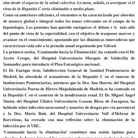
sino desde el aspecto de la salud colectiva. La meta,
señaló
, es averiguar si el
virus de la Hepatitis C sería eliminable a medio plazo
.
Como en anteriores ediciones, el encuentro se ha caracterizado por abordar
de manera global e integral todos los temas relevantes en el campo de la
hepatología. Los ponentes han querido enriquecer el debate e ir más allá
del punto de vista de la especialidad, con el objetivo de traspasar marcos y
avanzar en el conocimiento; apostando por las dinámicas innovadoras que
caracterizan cada año a la jornada anual organizada por Gilead.
La primera sesión, ‘Caminando hacia la Eliminación’, ha contado con el Dr.
Javier Crespo, del Hospital Universitario Marqués de Valdecilla de
Santander, para introducir el Plan Estratégico nacional.
El Dr. Enrique Acín, Subdirección General de Sanidad Penitenciaria de
Madrid, ha abordado el tratamiento de la Hepatitis C en el entorno de
Instituciones Penitenciarias, mientras que la Dra. Ana Huerta, del Hospital
Universitario Puerta de Hierro-Majadahonda de Madrid, se ha centrado en
la Hepatitis C en el contexto de la insuficiencia renal. El Dr. Miguel Ángel
Simón, del Hospital Clínico Universitario Lozano Blesa de Zaragoza, ha
hablado sobre infección nosocomial y usuarios de drogas por vía parenteral
y la Dra. María Buti, del Hospital Universitario Vall d'Hebron de
Barcelona, ha cerrado con una reflexión sobre la eliminación de la
infección por el VHC.
‘Caminando hacia la eliminación’ constituye una sesión óptima para