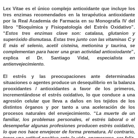
Lex Vitae es el único complejo antioxidante que incluye los
tres enzimas recomendados en la terapéutica antioxidante
por la Real Academia de Farmacia en su Monografía IV del
libro “Bioquímica y Fisiopatología del Estrés Oxidativo”.
“
Estos tres enzimas clave son: catalasa, glutanion y
superóxido dismutasa. Estas tres junto con las vitaminas C y
E más el selenio, acetil cisteína, metionina y taurina, se
complementan para hacer una gran actividad antioxiodante
”,
explica el Dr. Santiago Vidal,
especialista en
antienvejecimiento.
El estrés y las preocupaciones ante determinadas
situaciones o agentes produce un desequilibrio en la balanza
prooxidantes / antioxidantes a favor de los primeros,
incrementándose el estrés oxidativo, lo que conduce a una
agresión celular que lleva a daños en los tejidos de los
distintos órganos y por tanto a una aceleración de los
procesos naturales del envejecimiento. “
La muerte de un
familiar, los problemas personales, el estrés laboral o el
desempeñar algunas profesiones producen estrés oxidativo,
lo que nos hace envejecer de forma prematura. Al contrario,
tener una actitud positiva ante l
a
vida, enamorarse, ser feliz,