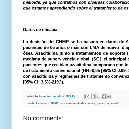
mieloide, ya que contamos con diversas colaboracio
que estamos aprendiendo sobre el tratamiento de e
Datos de eficacia
La decisión del CHMP se ha basado en datos de AML-
pacientes de 65 años o más con LMA de nuevo dia
ósea. Azacitidina junto a tratamientos de soporte
mediana de supervivencia global (SG), el principal o
pacientes que recibían azacitidina comparada con los
de tratamiento convencional (HR=0,85 [95% CI 0.69, 1
con azacitidina y regímenes de tratamiento convenci
[95% CI: 3.5%-21%]).
Posted by
Francisco Acedo
at
28.9.15
Labels:
Celgene
,
CHMP
,
Leucemia mieloide crónica
,
pacientes
,
salud
No comments: