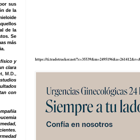
por sus
ón de la
mieloide
aquellos
al de la
tos. Se
omas más
ia.
https://ti.tradetracker.net/?c=35539&m=2495196&a=261412&r=
físico y
un clara
, M.D.,
studios
ultados
tan con
ompañía
eucemia
ermedad,
ientes.
ermedad