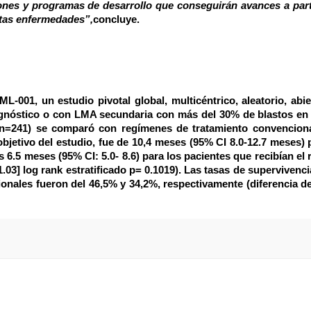
nes y programas de desarrollo que conseguirán avances a part
stas enfermedades”,
concluye.
001, un estudio pivotal global, multicéntrico, aleatorio, abi
gnóstico o con LMA secundaria con más del 30% de blastos en
 (n=241) se comparó con regímenes de tratamiento convenciona
bjetivo del estudio, fue de 10,4 meses (95% CI 8.0-12.7 meses) 
 6.5 meses (95% CI: 5.0- 8.6) para los pacientes que recibían el
.03] log rank
estratificado p= 0.1019). Las tasas de supervivenci
onales fueron del 46,5% y 34,2%, respectivamente (diferencia d