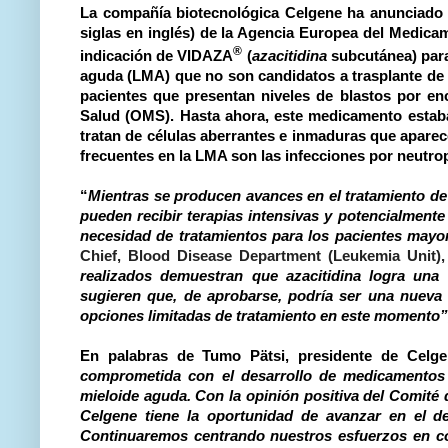
L
a compañía biotecnológica Celgene ha anunciad
siglas en inglés) de la Agencia Europea del Medica
®
indicación de VIDAZA
(
azacitidina
subcutánea) para
aguda (LMA) que no son candidatos a trasplante de 
pacientes que presentan niveles de blastos por enc
Salud (OMS). Hasta ahora, este medicamento estaba
tratan de células aberrantes e inmaduras que apar
frecuentes en la LMA son las infecciones por neutro
“
Mientras se producen avances en el tratamiento de 
pueden recibir terapias intensivas y potencialmente
necesidad de tratamientos para los pacientes mayo
Chief, Blood Disease Department (Leukemia Unit), 
realizados demuestran que azacitidina logra una
sugieren que, de aprobarse, podría ser una nueva 
opciones limitadas de tratamiento en este momento
En palabras de
Tumo Pätsi, presidente de Celg
comprometida con el desarrollo de medicamentos 
mieloide aguda. Con la opinión positiva del Comit
Celgene tiene la oportunidad de avanzar en el de
Continuaremos centrando nuestros esfuerzos en co