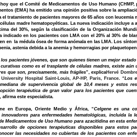
o hoy que el Comité de Medicamentos de Uso Humano (CHMP, 
mentos (EMA) ha emitido una opinión positiva sobre la ampliaci
 el tratamiento de pacientes mayores de 65 años con leucemia 
células madre hematopoyéticas. La nueva indicación incluye a 
ima del 30%, según la clasificación de la Organización Mundi
 indicado en los pacientes con LMA con el 20% al 30% de blas
ecen en la médula ósea de forma anómala en las LMA. Los sínt
penia, astenia debida a la anemia y hemorragias por plaquetopen
los pacientes jóvenes, que son quienes tienen un mejor estado 
 curativas como es el trasplante de células madres, existe aún 
res que son, precisamente, más frágiles
”, explica
Hervé Dombret
University Hospital Saint-Louis, AP-HP, Paris, France
.
“Los e
 mediana de supervivencia global de 10,4 meses y estos res
opción terapéutica de gran valor para los pacientes que cuen
”,
afirma este especialista
.
ene en Europa, Oriente Medio y África
, “
Celgene es una c
innovadores para enfermedades hematológicas, incluida la l
é de Medicamentos de Uso Humano para azacitidina en esta enf
sarrollo de opciones terapéuticas disponibles para estos pac
nocer las necesidades no cubiertas de los pacientes con enf