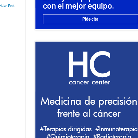
lder Post