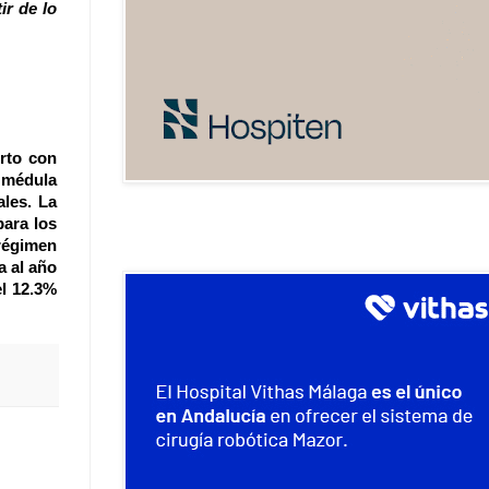
ir de lo
erto con
 médula
les. La
para los
 régimen
a al año
el 12.3%