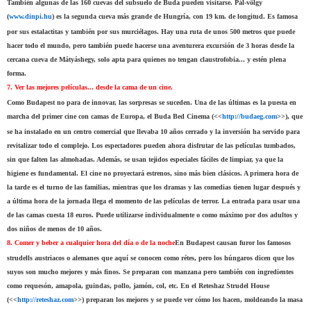
También algunas de las 160 cuevas del subsuelo de Buda pueden visitarse. Pál-völgy
(
www.dinpi.hu
) es la segunda cueva más grande de Hungría, con 19 km. de longitud. Es famosa
por sus estalactitas y también por sus murciélagos. Hay una ruta de unos 500 metros que puede
hacer todo el mundo, pero también puede hacerse una aventurera excursión de 3 horas desde la
cercana cueva de Mátyáshegy, solo apta para quienes no tengan claustrofobia... y estén plena
forma.
7. Ver las mejores películas... desde la cama de un cine.
Como Budapest no para de innovar, las sorpresas se suceden. Una de las últimas es la puesta en
marcha del primer cine con camas de Europa, el Buda Bed Cinema (<<
http://budaeg.com
>>), que
se ha instalado en un centro comercial que llevaba 10 años cerrado y la inversión ha servido para
revitalizar todo el complejo. Los espectadores pueden ahora disfrutar de las películas tumbados,
sin que falten las almohadas. Además, se usan tejidos especiales fáciles de limpiar, ya que la
higiene es fundamental. El cine no proyectará estrenos, sino más bien clásicos. A primera hora de
la tarde es el turno de las familias, mientras que los dramas y las comedias tienen lugar después y
a última hora de la jornada llega el momento de las películas de terror. La entrada para usar una
de las camas cuesta 18 euros. Puede utilizarse individualmente o como máximo por dos adultos y
dos niños de menos de 10 años.
8. Comer y beber a cualquier hora del día o de la noche
En Budapest causan furor los famosos
strudells austriacos o alemanes que aquí se conocen como rétes, pero los húngaros dicen que los
suyos son mucho mejores y más finos. Se preparan con manzana pero también con ingredientes
como requesón, amapola, guindas, pollo, jamón, col, etc. En el Reteshaz Strudel House
(<<
http://reteshaz.com
>>) preparan los mejores y se puede ver cómo los hacen, moldeando la masa