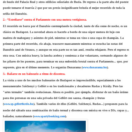
de fondo del Palacio Real y otros edificios señoriales de Buda. De regreso a la parte alta del puente
puede tomarse el tranvía 2 que por un precio insignificante brinda el mejor recorrido de toda la
orilla del Danubio.
2.- “Estrellarse” contra el Parlamento con una motora vertiginosa.
El recorrido en barco por el Danubio contemplando la ciudad, tanto de día como de noche, es un
clásico en Budapest. La novedad ahora es hacerlo a bordo de una súper motora de lujo con
madera de mahogany y asientos de piel, mientras se toma un vino o una copa de champán. La
primera parte del recorrido, río abajo, trascurre mansamente mientras se escucha las notas del
Danubio azul de Strauss, y aunque en esta parte no es tan azul, resulta relajante. Pero el regreso es
otra cosa. Con música heavy, la lancha acelera y comienza a dar volantazos, sorteando algunos de
los pilares de los puentes, para terminar en una embestida brutal contra el Parlamento... que, por
supuesto, gira en el último momento. Lo organiza Dunarama (
www.dunarama.hu
).
3.- Bañarse en un balneario a ritmo de discoteca.
La visita a uno de los muchos balnearios de Budapest es imprescindible, especialmente a los
monumentales Széchenyi y Gellért o en los tradicionales y decadentes Rudas y Király. Pero las
"artes termales" también evolucionan. Ahora es posible, por ejemplo, disfrutar de un baño íntimo
para dos personas en una sala privada del Gellért con sauna, champán y frutas
(
www.sp.gellertfurdo.hu
). También varios de ellos (Gellért, Széchenyi, Rudas...) proponen para la
noche del sábado una combinación de baño termal y discoteca con música en vivo o DJs, copas y...
bañador, naturalmente (
www.spartybooking.com
).