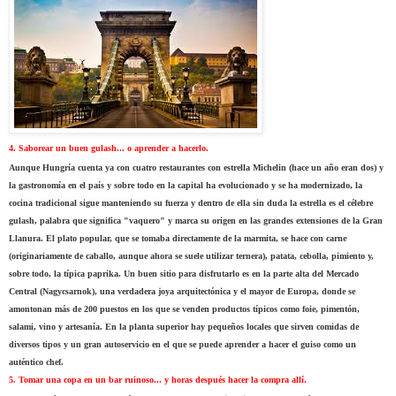
4. Saborear un buen gulash... o aprender a hacerlo.
Aunque Hungría cuenta ya con cuatro restaurantes con estrella Michelin (hace un año eran dos) y
la gastronomía en el país y sobre todo en la capital ha evolucionado y se ha modernizado, la
cocina tradicional sigue manteniendo su fuerza y dentro de ella sin duda la estrella es el célebre
gulash, palabra que significa "vaquero" y marca su origen en las grandes extensiones de la Gran
Llanura. El plato popular, que se tomaba directamente de la marmita, se hace con carne
(originariamente de caballo, aunque ahora se suele utilizar ternera), patata, cebolla, pimiento y,
sobre todo, la típica paprika. Un buen sitio para disfrutarlo es en la parte alta del Mercado
Central (Nagycsarnok), una verdadera joya arquitectónica y el mayor de Europa, donde se
amontonan más de 200 puestos en los que se venden productos típicos como foie, pimentón,
salami, vino y artesanía. En la planta superior hay pequeños locales que sirven comidas de
diversos tipos y un gran autoservicio en el que se puede aprender a hacer el guiso como un
auténtico chef.
5. Tomar una copa en un bar ruinoso... y horas después hacer la compra allí.