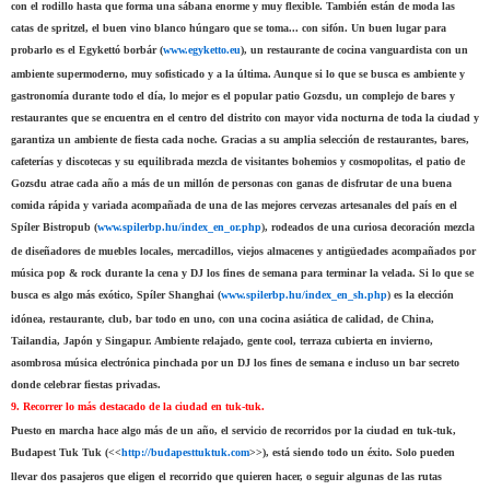
con el rodillo hasta que forma una sábana enorme y muy flexible. También están de moda las
catas de spritzel, el buen vino blanco húngaro que se toma... con sifón. Un buen lugar para
probarlo es el Egykettó borbár (
www.egyketto.eu
), un restaurante de cocina vanguardista con un
ambiente supermoderno, muy sofisticado y a la última. Aunque si lo que se busca es ambiente y
gastronomía durante todo el día, lo mejor es el popular patio Gozsdu, un complejo de bares y
restaurantes que se encuentra en el centro del distrito con mayor vida nocturna de toda la ciudad y
garantiza un ambiente de fiesta cada noche. Gracias a su amplia selección de restaurantes, bares,
cafeterías y discotecas y su equilibrada mezcla de visitantes bohemios y cosmopolitas, el patio de
Gozsdu atrae cada año a más de un millón de personas con ganas de disfrutar de una buena
comida rápida y variada acompañada de una de las mejores cervezas artesanales del país en el
Spíler Bistropub (
www.spilerbp.hu/index_en_or.php
)
, rodeados de una curiosa decoración mezcla
de diseñadores de muebles locales, mercadillos, viejos almacenes y antigüedades acompañados por
música pop & rock durante la cena y DJ los fines de semana para terminar la velada. Si lo que se
busca es algo más exótico, Spíler Shanghai (
www.spilerbp.hu/index_en_sh.php
)
es la elección
idónea, restaurante, club, bar todo en uno, con una cocina asiática de calidad, de China,
Tailandia, Japón y Singapur. Ambiente relajado, gente cool, terraza cubierta en invierno,
asombrosa música electrónica pinchada por un DJ los fines de semana e incluso un bar secreto
donde celebrar fiestas privadas.
9. Recorrer lo más destacado de la ciudad en tuk-tuk.
Puesto en marcha hace algo más de un año, el servicio de recorridos por la ciudad en tuk-tuk,
Budapest Tuk Tuk (<<
http://budapesttuktuk.com
>>), está siendo todo un éxito. Solo pueden
llevar dos pasajeros que eligen el recorrido que quieren hacer, o seguir algunas de las rutas