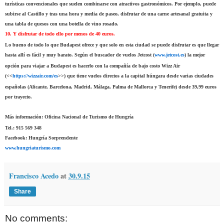
turísticas convencionales que suelen combinarse con atractivos gastronómicos. Por ejemplo, puede
subirse al Castillo y tras una hora y media de paseo, disfrutar de una carne artesanal gratuita y
una tabla de quesos con una botella de vino rosado.
10. Y disfrutar de todo ello por menos de 40 euros.
Lo bueno de todo lo que Budapest ofrece y que solo en esta ciudad se puede disfrutar es que llegar
hasta allí es fácil y muy barato. Según el buscador de vuelos Jetcost (
www.jetcost.es
) la mejor
opción para viajar a Budapest es hacerlo con la compañía de bajo costo Wizz Air
(<<
https://wizzair.com/es
>>) que tiene vuelos directos a la capital húngara desde varias ciudades
españolas (Alicante, Barcelona, Madrid, Málaga, Palma de Mallorca y Tenerife) desde 39,99 euros
por trayecto.
Más información:
Oficina Nacional de Turismo de Hungría
Tel.: 915 569 348
Facebook: Hungría Sorprendente
www.hungriaturismo.com
Francisco Acedo
at
30.9.15
Share
No comments: