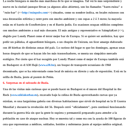
La noche húngara es mucho más marchosa de lo que se imagina. Tal vez lo más sorprendente y
nuevo en la ciudad (aunque llevan ya algunos años abiertos), son los llamados "bares-ruina" o
"ruin-bar" (<<
http://ruinpubs.com
>>) situados, como su nombre indica, en locales ruinosos con
una decoración ecléctica y cutre pero con mucho ambiente y con copas a 2 ó 3 euros; la mayoría
están en el barrio de Erzsébetváros y en el Barrio judío. En ocasiones ocupan edificios completos
con muchos ambientes a cual más chocante. El más antiguo y representativo es SzimplaKert (<>),
elegido por Lonely Planet como el tercer mejor bar de Europa. Si se quiere ser auténtico, hay que
pedir un pálinka, el aguardiente húngaro, o un chupito de Unicum, un licor amargo elaborado
con 40 hierbas de distintas zonas del país. Lo curioso del lugar es que los domingos, apenas unas
horas después de que se hayan ido los más trasnochadores, se monta un simpático mercado
ecológico. Por cierto que el bar escogido por Lonely Planet como el mejor de Europa también está
en Budapest: es el A38 Hajö (
www.a38.hu
), un buque de transporte ucraniano de 1968
decomisado, que se ha reinventado como local de música en directo y sala de exposición. Está en la
orilla de Buda, junto al puente de Petön.
6. Sorpresas en el subsuelo de Buda.
Una de las visitas más curiosas que se puede hacer en Budapest es el museo del Hospital in the
Rock (
www.sziklakorhaz.eu
), excavado bajo la colina de Buda aprovechando cuevas que ya
existían, es una larguísima galería con diversas habitaciones que sirvió de hospital en la II Guerra
Mundial y durante la revolución del 56. Después cerró "oficialmente", pero continuó funcionando
durante la guerra fría sin que la gente lo supiera y permaneció preparado para atender a la
población en caso de ataque nuclear. Hoy se muestra tal y como era con la ayuda de 100 figuras de
cera que representan a médicos, soldados, heridos y enfermeras junto al equipo médico original.