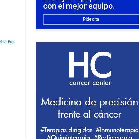
lder Post