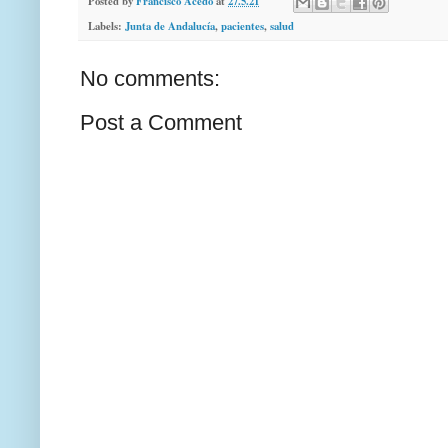
Posted by
Francisco Acedo
at
27.5.21
Labels:
Junta de Andalucía
,
pacientes
,
salud
No comments:
Post a Comment