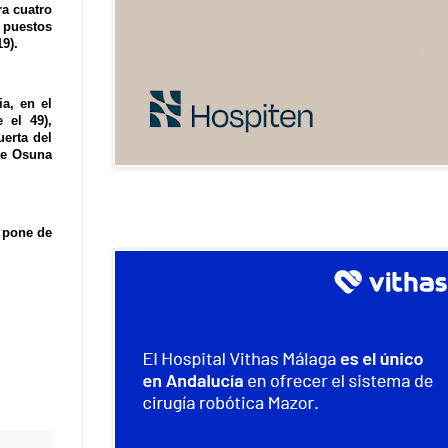
ra cuatro
s puestos
9).
ia, en el
 el 49),
uerta del
 de Osuna
e pone de