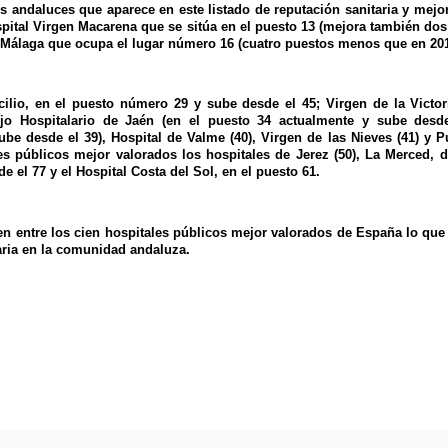
s andaluces que aparece en este listado de reputación sanitaria y mejo
spital Virgen Macarena que se sitúa en el puesto 13 (mejora también do
de Málaga que ocupa el lugar número 16 (cuatro puestos menos que en 201
cilio, en el puesto número 29 y sube desde el 45; Virgen de la Victor
jo Hospitalario de Jaén (en el puesto 34 actualmente y sube desde
ube desde el 39), Hospital de Valme (40), Virgen de las Nieves (41) y P
les públicos mejor valorados los hospitales de Jerez (50), La Merced,
e el 77 y el Hospital Costa del Sol, en el puesto 61.
en entre los cien hospitales públicos mejor valorados de España lo qu
laria en la comunidad andaluza.