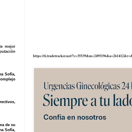
te mejor
putaci
ó
n
https://ti.tradetracker.net/?c=35539&m=2495196&a=261412&r=
na Sofía,
Complejo
rectivos,
ima de su
na Sofía,