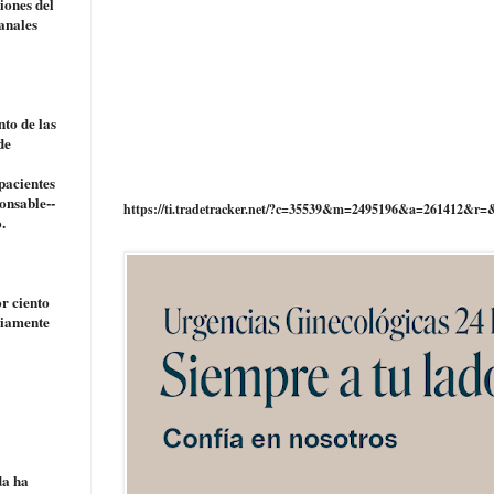
iones del
anales
nto de las
de
pacientes
onsable--
https://ti.tradetracker.net/?c=35539&m=2495196&a=261412&r=
.
or ciento
viamente
da ha