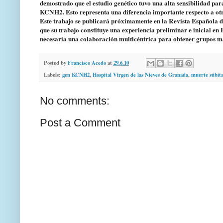
demostrado que el estudio genético tuvo una alta sensibilidad pa
KCNH2. Esto representa una diferencia importante respecto a ot
Este trabajo se publicará próximamente en la Revista Española de 
que su trabajo constituye una experiencia preliminar e inicial en
necesaria una colaboración multicéntrica para obtener grupos más
Posted by
Francisco Acedo
at
29.6.10
Labels:
gen KCNH2
,
Hospital Vírgen de las Nieves de Granada
,
muerte súbit
No comments:
Post a Comment