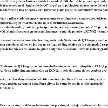
de las Nieves y de la Universidad de Granada (UGR) han determinado qué mutac
recuentes en el 'Síndrome de QT largo' en la población, un trastorno de los c
ximadamente a una de cada 2.500 personas y que puede causar muerte súbita por
ctar a niños y adolescentes y en ocasiones se confunde con cuadros convulsivos,
pilepsia, según informó en una nota la institución académica.
 canales de sodio y potasio, principalmente. Así, aproximadamente el 75 por cie
Q1, el más frecuente en otras poblaciones --canal de potasio--, KCNH2 --canal 
con nueve pacientes con criterios diagnósticos de Síndrome de QT largo y cuatro 
 una parada cardiaca en los que no se llega al diagnóstico de la enfermedad resp
gen de las Nieves de Granada, junto a algunos de sus familiares de primer grado
 Síndrome de QT largo y en dos con fibrilación ventricular idiopática. El 71,4 p
5A. No se halló ninguna mutación en KCNQ1 y sólo dos mutaciones estaban pre
vector celular demostrando definitivamente su implicación en la etiología de la
vestigación, agrega la nota. Para ello se ha contado con la colaboración del
de Madrid.
 En conclusión, y a diferencia de estudios previos, el trabajo realizado en Grana