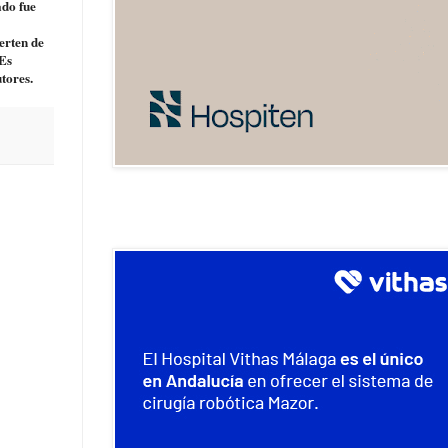
ado fue
erten de
"Es
tores.