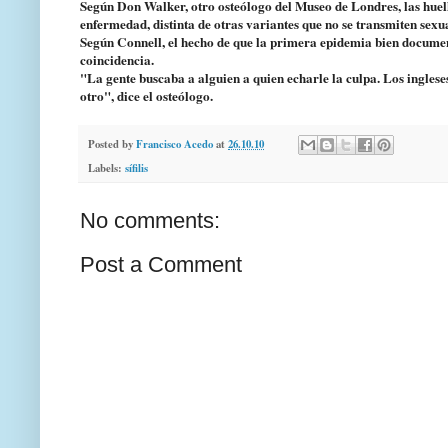
Según Don Walker, otro osteólogo del Museo de Londres, las huell
enfermedad, distinta de otras variantes que no se transmiten se
Según Connell, el hecho de que la primera epidemia bien documen
coincidencia.
"La gente buscaba a alguien a quien echarle la culpa. Los inglese
otro", dice el osteólogo.
Posted by
Francisco Acedo
at
26.10.10
Labels:
sífilis
No comments:
Post a Comment