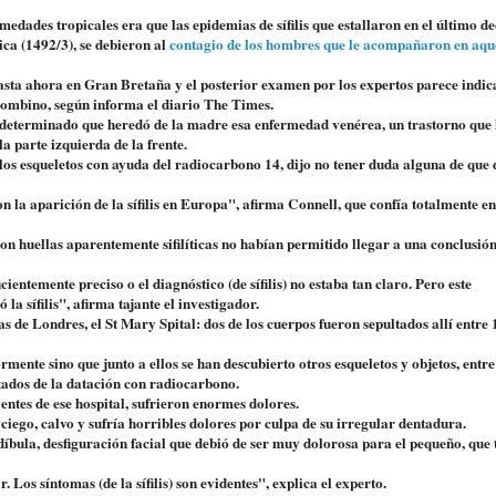
edades tropicales era que las epidemias de sífilis que estallaron en el último de
ica (1492/3), se debieron al
contagio de los hombres que le acompañaron en aqu
asta ahora en Gran Bretaña y el posterior examen por los expertos parece indic
olombino, según informa el diario The Times.
o determinado que heredó de la madre esa enfermedad venérea, un trastorno que 
a parte izquierda de la frente.
os esqueletos con ayuda del radiocarbono 14, dijo no tener duda alguna de que 
la aparición de la sífilis en Europa", afirma Connell, que confía totalmente en
n huellas aparentemente sifilíticas no habían permitido llegar a una conclusión
ientemente preciso o el diagnóstico (de sífilis) no estaba tan claro. Pero este
la sífilis", afirma tajante el investigador.
eras de Londres, el St Mary Spital: dos de los cuerpos fueron sepultados allí entre
ente sino que junto a ellos se han descubierto otros esqueletos y objetos, entre
ltados de la datación con radiocarbono.
ntes de ese hospital, sufrieron enormes dolores.
iego, calvo y sufría horribles dolores por culpa de su irregular dentadura.
íbula, desfiguración facial que debió de ser muy dolorosa para el pequeño, que 
 Los síntomas (de la sífilis) son evidentes", explica el experto.