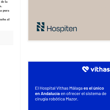
 de la
a.
na pura
paba al