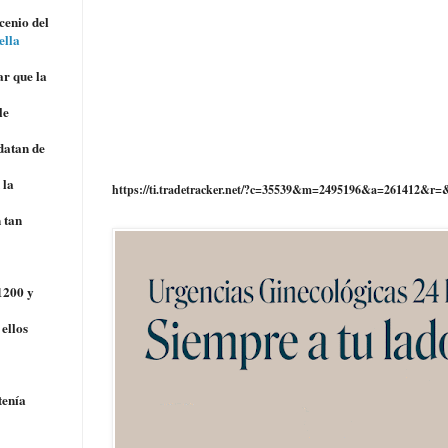
cenio del
ella
ar que la
le
datan de
 la
https://ti.tradetracker.net/?c=35539&m=2495196&a=261412&r=
 tan
 1200 y
 ellos
tenía