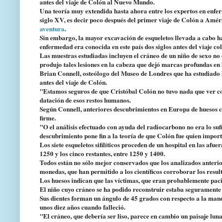
antes del viaje de Colón al Nuevo Mundo.
Una teoría muy extendida hasta ahora entre los expertos en enferm
siglo XV, es decir poco después del primer viaje de Colón a Amér
aventura
.
Sin embargo, la mayor excavación de esqueletos llevada a cabo h
enfermedad era conocida en este país dos siglos antes del viaje c
Las muestras estudiadas incluyen el cráneo de un niño de sexo n
produjo tales lesiones en la cabeza que dejó marcas profundas en l
Brian Connell, osteólogo del Museo de Londres que ha estudiado l
antes del viaje de Colón.
"Estamos seguros de que Cristóbal Colón no tuvo nada que ver con 
datación de esos restos humanos.
Según Connell, anteriores descubrimientos en Europa de huesos co
firme.
"O el análisis efectuado con ayuda del radiocarbono no era lo sufic
descubrimiento pone fin a la teoría de que Colón fue quien importó 
Los siete esqueletos sifilíticos proceden de un hospital en las afu
1250 y los cinco restantes, entre 1250 y 1400.
Todos están no sólo mejor conservados que los analizados anteriorm
monedas, que han permitido a los científicos corroborar los resu
Los huesos indican que las víctimas, que eran probablemente pacie
El niño cuyo cráneo se ha podido reconstruir estaba seguramente c
Sus dientes forman un ángulo de 45 grados con respecto a la mand
unos diez años cuando falleció.
"El cráneo, que debería ser liso, parece en cambio un paisaje lunar.