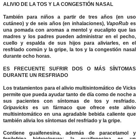
ALIVIO DE LA TOS Y LA CONGESTIÓN NASAL
También para niños a partir de tres años (en uso
cutáneo) y de seis años (en inhalaciones),
VapoRub
es
una pomada con aromas a mentol y eucalipto que las
madres y los padres pueden administrar en el pecho,
cuello y espalda de sus hijos para aliviarles, en el
resfriado común y la gripe,
la tos y la congestión nasal
durante ocho horas.
ES FRECUENTE SUFRIR DOS O MÁS SÍNTOMAS
DURANTE UN RESFRIADO
Los tratamientos para el alivio multisintomático de Vicks
permite que pueda ayudar tanto de día como de noche a
sus pacientes con síntomas de tos y resfriado.
Gripavicks
es un
fármaco que ofrece este alivio
multisintomático
en una agradable bebida caliente que
también alivia los síntomas del resfriado y la gripe.
Contiene guaifenesina, además de paracetamol y
fenilefrina hidrocloruro: la guaifenesina es un