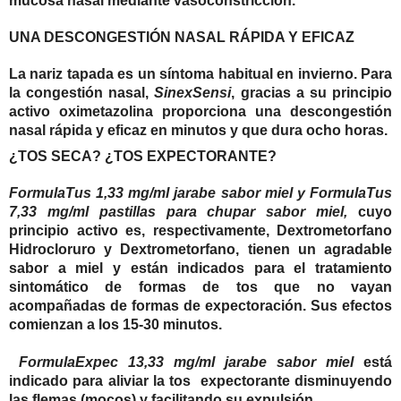
mucosa nasal mediante vasoconstricción.
UNA DESCONGESTIÓN NASAL RÁPIDA Y EFICAZ
La nariz tapada es un síntoma habitual en invierno.
Para
la congestión nasal,
SinexSensi
, gracias a su principio
activo oximetazolina proporciona una
descongestión
nasal rápida y eficaz en minutos y que dura ocho horas
.
¿TOS SECA? ¿TOS EXPECTORANTE?
FormulaTus 1,33 mg/ml jarabe sabor miel y FormulaTus
7,33 mg/ml pastillas para chupar sabor miel,
cuyo
principio activo es, respectivamente,
Dextrometorfano
Hidrocloruro y Dextrometorfano, tienen un agradable
sabor a miel y están indicados para el tratamiento
sintomático de formas de tos que no vayan
acompañadas de formas de expectoración. Sus efectos
comienzan a los 15-30 minutos.
FormulaExpec 13,33 mg/ml jarabe sabor miel
está
indicado para
aliviar la tos
expectorante disminuyendo
las flemas (mocos) y facilitando su expulsión.