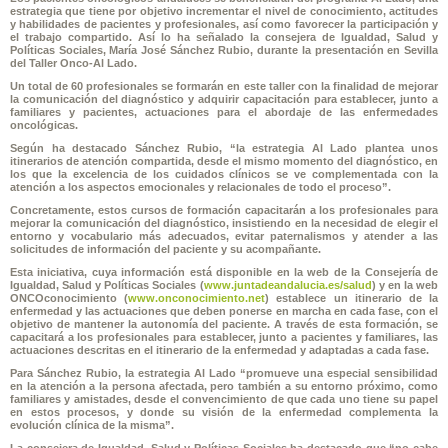
estrategia que tiene por objetivo incrementar el nivel de conocimiento, actitudes
y habilidades de pacientes y profesionales, así como favorecer la participación y
el trabajo compartido. Así lo ha señalado la consejera de Igualdad, Salud y
Políticas Sociales, María José Sánchez Rubio, durante la presentación en Sevilla
del Taller Onco-Al Lado.
Un total de 60 profesionales se formarán en este taller con la finalidad de mejorar
la comunicación del diagnóstico y adquirir capacitación para establecer, junto a
familiares y pacientes, actuaciones para el abordaje de las enfermedades
oncológicas.
Según ha destacado Sánchez Rubio, “la estrategia Al Lado plantea unos
itinerarios de atención compartida, desde el mismo momento del diagnóstico, en
los que la excelencia de los cuidados clínicos se ve complementada con la
atención a los aspectos emocionales y relacionales de todo el proceso”.
Concretamente, estos cursos de formación capacitarán a los profesionales para
mejorar la comunicación del diagnóstico, insistiendo en la necesidad de elegir el
entorno y vocabulario más adecuados, evitar paternalismos y atender a las
solicitudes de información del paciente y su acompañante.
Esta iniciativa, cuya información está disponible en la web de la Consejería de
Igualdad, Salud y Políticas Sociales (
www.juntadeandalucia.es/salud
) y en la web
ONCOconocimiento (
www.onconocimiento.net
) establece un itinerario de la
enfermedad y las actuaciones que deben ponerse en marcha en cada fase, con el
objetivo de mantener la autonomía del paciente. A través de esta formación, se
capacitará a los profesionales para establecer, junto a pacientes y familiares, las
actuaciones descritas en el itinerario de la enfermedad y adaptadas a cada fase.
Para Sánchez Rubio, la estrategia Al Lado “promueve una especial sensibilidad
en la atención a la persona afectada, pero también a su entorno próximo, como
familiares y amistades, desde el convencimiento de que cada uno tiene su papel
en estos procesos, y donde su visión de la enfermedad complementa la
evolución clínica de la misma”.
La consejera de Igualdad, Salud y Políticas Sociales ha destacado que “no cabe