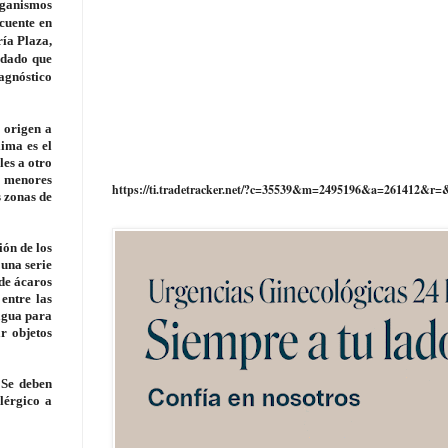
rganismos
cuente en
ía Plaza,
 dado que
agnóstico
 origen a
lima es el
les a otro
s menores
https://ti.tradetracker.net/?c=35539&m=2495196&a=261412&r=
 zonas de
ión de los
 una serie
 de ácaros
entre las
 agua para
r objetos
 Se deben
lérgico a