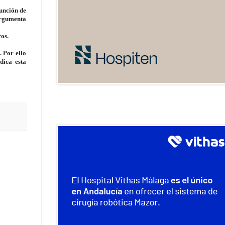
unción de
 argumenta
os.
. Por ello
dica esta