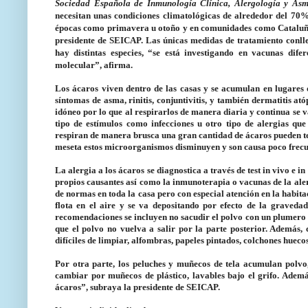
Sociedad Española de Inmunología Clínica, Alergología y As
necesitan unas condiciones climatológicas de alrededor del 70
épocas como primavera u otoño y en comunidades como Cataluña 
presidente de SEICAP. Las únicas medidas de tratamiento conlle
hay distintas especies, “se está investigando en vacunas dif
molecular”, afirma.
Los ácaros viven dentro de las casas y se acumulan en lugares o
síntomas de asma, rinitis, conjuntivitis, y también dermatitis at
idóneo por lo que al respirarlos de manera diaria y continua se v
tipo de estímulos como infecciones u otro tipo de alergias qu
respiran de manera brusca una gran cantidad de ácaros pueden te
meseta estos microorganismos disminuyen y son causa poco frecue
La alergia a los ácaros se diagnostica a través de test in vivo e i
propios causantes así como la inmunoterapia o vacunas de la aler
de normas en toda la casa pero con especial atención en la habita
flota en el aire y se va depositando por efecto de la gravedad
recomendaciones se incluyen no sacudir el polvo con un plumero o
que el polvo no vuelva a salir por la parte posterior. Además,
difíciles de limpiar, alfombras, papeles pintados, colchones huecos
Por otra parte, los peluches y muñecos de tela acumulan polvo
cambiar por muñecos de plástico, lavables bajo el grifo. Ademá
ácaros”, subraya la presidente de SEICAP.