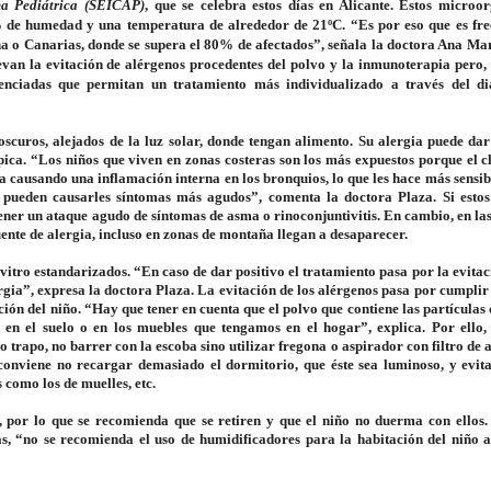
ma Pediátrica (SEICAP)
, que se celebra estos días en Alicante. Estos microo
% de humedad y una temperatura de alrededor de 21ºC. “Es por eso que es fre
o Canarias, donde se supera el 80% de afectados”, señala la doctora Ana Mar
van la evitación de alérgenos procedentes del polvo y la inmunoterapia pero,
erenciadas que permitan un tratamiento más individualizado a través del di
scuros, alejados de la luz solar, donde tengan alimento. Su alergia puede dar
ópica. “Los niños que viven en zonas costeras son los más expuestos porque el c
a causando una inflamación interna en los bronquios, lo que les hace más sensib
e pueden causarles síntomas más agudos”, comenta la doctora Plaza. Si esto
ner un ataque agudo de síntomas de asma o rinoconjuntivitis. En cambio, en las
nte de alergia, incluso en zonas de montaña llegan a desaparecer.
n vitro estandarizados. “En caso de dar positivo el tratamiento pasa por la evitac
gia”, expresa la doctora Plaza. La evitación de los alérgenos pasa por cumplir
ción del niño. “Hay que tener en cuenta que el polvo que contiene las partículas
 en el suelo o en los muebles que tengamos en el hogar”, explica. Por ello, 
 trapo, no barrer con la escoba sino utilizar fregona o aspirador con filtro de
 conviene no recargar demasiado el dormitorio, que éste sea luminoso, y evita
 como los de muelles, etc.
, por lo que se recomienda que se retiren y que el niño no duerma con ellos.
s, “no se recomienda el uso de humidificadores para la habitación del niño a