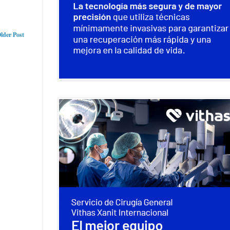
lder Post