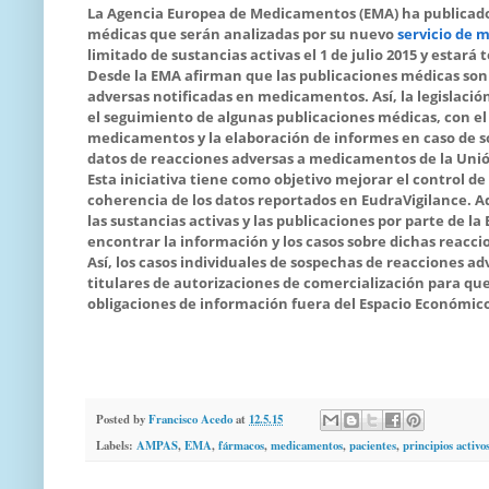
La Agencia Europea de Medicamentos (EMA) ha publicado un
médicas que serán analizadas por su nuevo
servicio de 
limitado de sustancias activas el 1 de julio 2015 y estar
Desde la EMA afirman que las publicaciones médicas so
adversas notificadas en medicamentos. Así, la legislació
el seguimiento de algunas publicaciones médicas, con el o
medicamentos y la elaboración de informes en caso de so
datos de reacciones adversas a medicamentos de la Uni
Esta iniciativa tiene como objetivo mejorar el control d
coherencia de los datos reportados en EudraVigilance. Ad
las sustancias activas y las publicaciones por parte de l
encontrar la información y los casos sobre dichas reacci
Así, los casos individuales de sospechas de reacciones a
titulares de autorizaciones de comercialización para que
obligaciones de información fuera del Espacio Económic
Posted by
Francisco Acedo
at
12.5.15
Labels:
AMPAS
,
EMA
,
fármacos
,
medicamentos
,
pacientes
,
principios activo