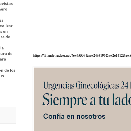
evistas
mero
es
ealizar
as en
ase de
 la
tura de
https://ti.tradetracker.net/?c=35539&m=2495196&a=261412&r=
para
ón de los
us