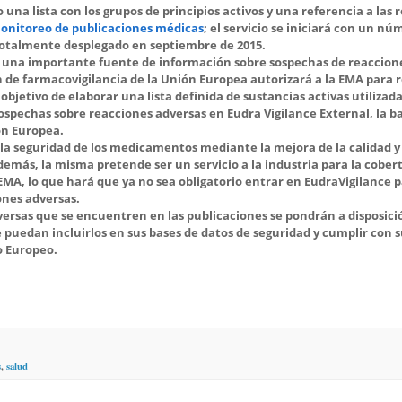
a lista con los grupos de principios activos y una referencia a las r
monitoreo de publicaciones médicas
; el servicio se iniciará con un nú
á totalmente desplegado en septiembre de 2015.
n una importante fuente de información sobre sospechas de reaccion
n de farmacovigilancia de la Unión Europea autorizará a la EMA para r
bjetivo de elaborar una lista definida de sustancias activas utilizad
spechas sobre reacciones adversas en Eudra Vigilance External, la b
ón Europea.
e la seguridad de los medicamentos mediante la mejora de la calidad y
emás, la misma pretende ser un servicio a la industria para la cober
a EMA, lo que hará que ya no sea obligatorio entrar en EudraVigilance 
ones adversas.
dversas que se encuentren en las publicaciones se pondrán a disposici
 puedan incluirlos en sus bases de datos de seguridad y cumplir con s
o Europeo.
s
,
salud