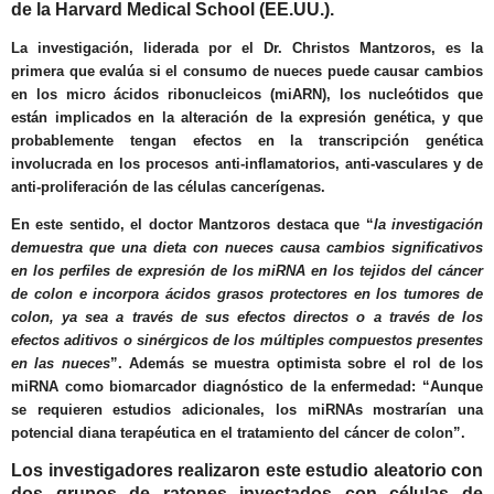
de la Harvard Medical School (EE.UU.).
La investigación, liderada por el Dr. Christos Mantzoros, es la
primera que evalúa si el consumo de nueces puede causar cambios
en los micro ácidos ribonucleicos (miARN), los nucleótidos que
están implicados en la alteración de la expresión genética, y que
probablemente tengan efectos en la transcripción genética
involucrada en los procesos anti-inflamatorios, anti-vasculares y de
anti-proliferación de las células cancerígenas.
En este sentido, el doctor Mantzoros destaca que “
la investigación
demuestra que una dieta con nueces causa cambios significativos
en los perfiles de expresión de los miRNA en los tejidos del cáncer
de colon e incorpora ácidos grasos protectores en los tumores de
colon, ya sea a través de sus efectos directos o a través de los
efectos aditivos o sinérgicos de los múltiples compuestos presentes
en las nueces
”. Además se muestra optimista sobre el rol de los
miRNA como biomarcador diagnóstico de la enfermedad: “Aunque
se requieren estudios adicionales, los miRNAs mostrarían una
potencial diana terapéutica en el tratamiento del cáncer de colon”.
Los investigadores realizaron este estudio aleatorio con
dos grupos de ratones inyectados con células de