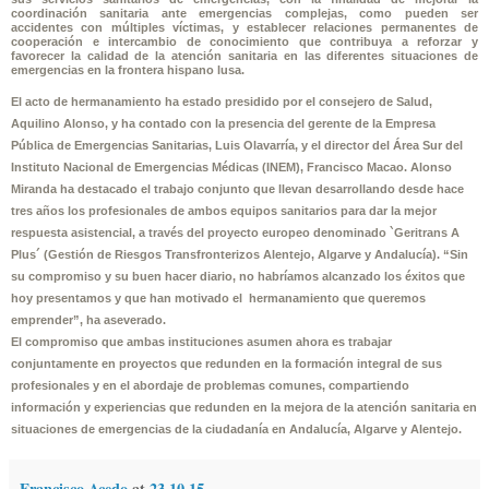
coordinación sanitaria ante emergencias complejas, como pueden ser
accidentes con múltiples víctimas, y establecer relaciones permanentes de
cooperación e intercambio de conocimiento que contribuya a reforzar y
favorecer la calidad de la atención sanitaria en las diferentes situaciones de
emergencias en la frontera hispano lusa.
El acto de hermanamiento ha estado presidido por el consejero de Salud,
Aquilino Alonso, y ha contado con la presencia del gerente de la Empresa
Pública de Emergencias Sanitarias, Luis Olavarría, y el director del Área Sur del
Instituto Nacional de Emergencias Médicas (INEM), Francisco Macao. Alonso
Miranda ha destacado el trabajo conjunto que llevan desarrollando desde hace
tres años los profesionales de ambos equipos sanitarios para dar la mejor
respuesta asistencial, a través del proyecto europeo denominado `Geritrans A
Plus´ (Gestión de Riesgos Transfronterizos Alentejo, Algarve y Andalucía). “Sin
su compromiso y su buen hacer diario, no habríamos alcanzado los éxitos que
hoy presentamos y que han motivado el hermanamiento que queremos
emprender”, ha aseverado.
El compromiso que ambas instituciones asumen ahora es trabajar
conjuntamente en proyectos que redunden en la formación integral de sus
profesionales y en el abordaje de problemas comunes, compartiendo
información y experiencias que redunden en la mejora de la atención sanitaria en
situaciones de emergencias de la ciudadanía en Andalucía, Algarve y Alentejo.
Francisco Acedo
at
23.10.15