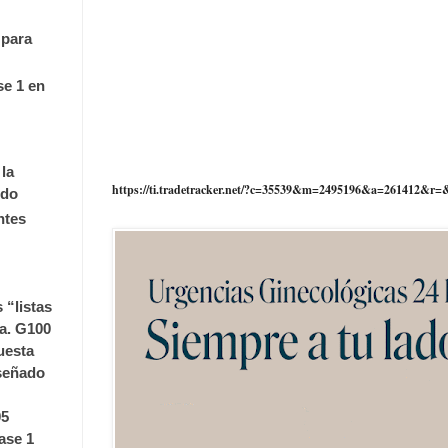
 para
se 1 en
la
https://ti.tradetracker.net/?c=35539&m=2495196&a=261412&r=
ndo
ntes
 “listas
da. G100
uesta
iseñado
05
ase 1