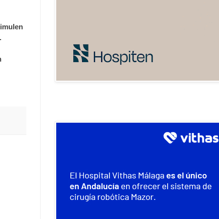
timulen
.
n