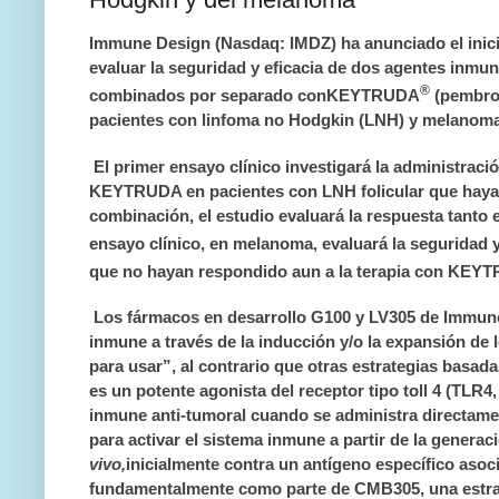
Immune Design (Nasdaq: IMDZ) ha anunciado el ini
evaluar la seguridad y eficacia de dos agentes inmu
®
combinados por separado con
KEYTRUDA
(pembro
pacientes con linfoma no Hodgkin (LNH) y melanoma
El primer ensayo clínico investigará la administrac
KEYTRUDA en pacientes con LNH folicular que hayan 
combinación, el estudio evaluará la respuesta tanto
ensayo clínico, en melanoma, evaluará la segurida
que no hayan respondido aun a la terapia con KEY
Los fármacos en desarrollo G100 y LV305 de Immune
inmune a través de la inducción y/o la expansión de 
para usar”, al contrario que otras estrategias basad
es un potente agonista del receptor tipo toll 4 (TLR4
inmune anti-tumoral cuando se administra directamen
para activar el sistema inmune a partir de la generaci
vivo,
inicialmente contra un antígeno específico as
fundamentalmente como parte de CMB305, una estrate