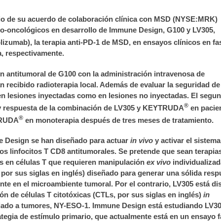
cio de su acuerdo de colaboración clínica con MSD (NYSE:MRK
)
no-oncológicos en desarrollo de
Immune Design, G100 y LV305,
lizumab)
, la terapia anti-PD-1 de
MSD, en ensayos clínicos en fa
, respectivamente.
ión antitumoral de G100 con la administración intravenosa de
recibido radioterapia local. Además de evaluar la seguridad de 
 en lesiones inyectadas como en lesiones no inyectadas. El segu
®
d y respuesta de la combinación de LV305 y KEYTRUDA
en pacie
®
TRUDA
en monoterapia después de tres meses de tratamiento.
 Design se han diseñado para actuar
in vivo
y activar el sistema
los linfocitos T CD8 antitumorales. Se pretende que sean terapias
as en células T que requieren manipulación
ex vivo
individualiza
, por sus siglas en inglés) diseñado para generar una sólida resp
te en el microambiente tumoral. Por el contrario, LV305 está d
ón de células T citotóxicas (CTLs, por sus siglas en inglés)
in
ociado a tumores, NY-ESO-1. Immune Design está estudiando LV3
gia de estímulo primario, que actualmente está en un ensayo f