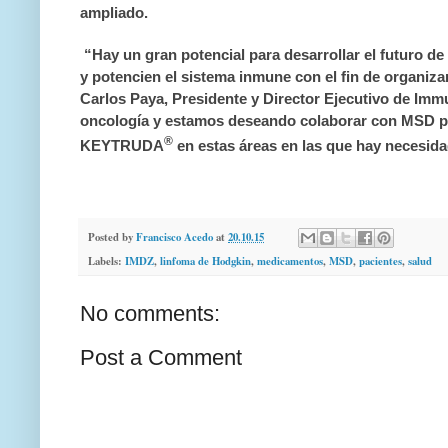
ampliado.
“Hay un gran potencial para desarrollar el futuro d
y potencien el sistema inmune con el fin de organizar
Carlos Paya, Presidente y Director Ejecutivo de
Immu
oncología y estamos deseando colaborar con MSD pa
®
KEYTRUDA
en estas áreas en las que hay necesid
Posted by
Francisco Acedo
at
20.10.15
Labels:
IMDZ
,
linfoma de Hodgkin
,
medicamentos
,
MSD
,
pacientes
,
salud
No comments:
Post a Comment