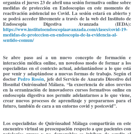
organiza el jueves 23 de abril una
sesión formativa online
sobre
medidas de protección en Endoscopias
en este momento de
reactivación asistencial no Covid. La sesión estará en abierto y
se podrá acceder libremente a través de la web del Instituto de
Endoscopia Digestiva Avanzada (IEDA):
https://www.institutoendoscopiaavanzada.com/clases/covid-19-
medidas-de-proteccion-en-endoscopia-de-la-evidencia-al-
sentido-comun/
Se abre paso así a un nuevo concepto de formación e
interacción médica online, un novedoso modo de formar a los
especialistas en el contexto actual, adelantándose a lo que está
por venir y adaptándose a nuevas formas de trabajo. Según el
doctor
Pedro Rosón
, jefe del Servicio de Aparato Digestivo del
Hospital Quirónsalud Málaga,
“la experiencia de años previos
en la organización de innovadores cursos formativos online en
endoscopia digestiva nos permite
adelantarnos a lo que viene,
crear nuevos procesos de aprendizaje y prepararnos para el
futuro, también de cara a un entorno covid y postcovid”.
Los especialistas de Quirónsalud Málaga compartirán en este
encuentro virtual su preocupación respecto a que pacientes con
patologías graves y no demorables se inhiban de acudir al