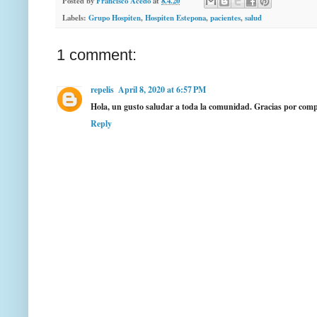
Posted by
Francisco Acedo
at
8.4.20
Labels:
Grupo Hospiten
,
Hospiten Estepona
,
pacientes
,
salud
1 comment:
repelis
April 8, 2020 at 6:57 PM
Hola, un gusto saludar a toda la comunidad. Gracias por comp
Reply