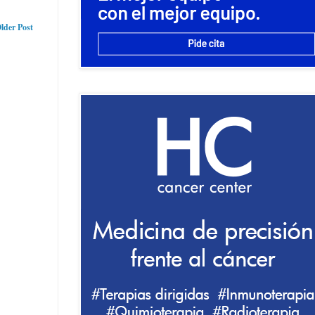
lder Post