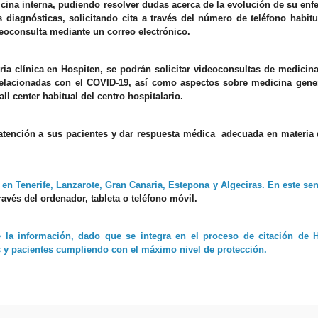
dicina interna, pudiendo resolver dudas acerca de la evolución de su en
s diagnó
sticas, solicitando cita a trav
és del número de teléfono habitu
videoconsulta mediante un correo electró
nico
.
ria clínica en Hospiten, se podrán solicitar videoconsultas de medicin
elacionadas con el COVID-19, así como aspectos sobre medicina gener
ll center habitual del centro hospitalario.
atención a sus pacientes y dar respuesta médica
adecuada en materia 
 en Tenerife, Lanzarote, Gran Canaria, Estepona y Algeciras. En este sen
rav
és d
el ordenador, tableta o tel
é
fono m
óvil.
e la información, dado que se integra en el proceso de citación de H
 y pacientes cumpliendo con el máximo nivel de protección.