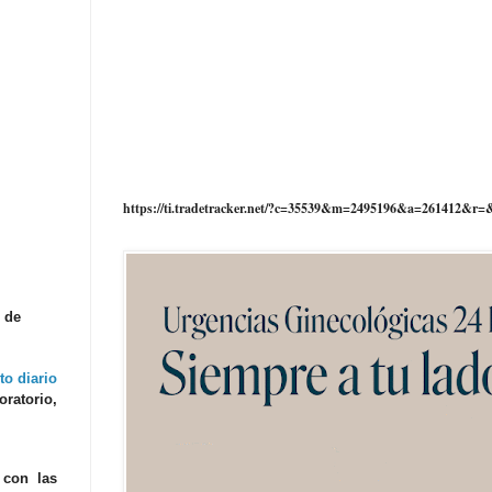
https://ti.tradetracker.net/?c=35539&m=2495196&a=261412&r=
s de
to diario
oratorio,
 con las