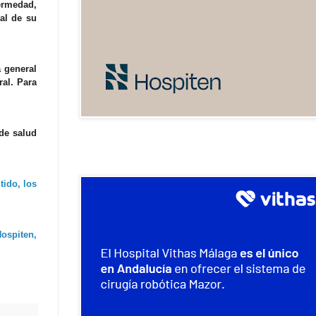
fermedad,
al de su
a general
al. Para
de salud
tido, los
ospiten,