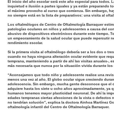
El inicio del año escolar será este año especial para todos. L
inquietud e ilusión a partes iguales y ya están preparando t
el máximo provecho al curso que comienza. Sin embargo, ha
no siempre está en la lista de preparativos:
una visita al oft
Los oftalmólogos de Centro de Oftalmología Barraquer estim
patologías oculares en niños y adolescentes a causa del con
abusivo de dispositivos electrónicos durante este tiempo. To
un
empeoramiento de la salud ocular
que puede repercutir n
rendimiento escolar.
Si la
primera visita al oftalmólogo debería ser a los dos o tr
cuando no haya ninguna alteración ocular evidente que requ
temprana, manteniendo a partir de ahí las visitas anuales-, e
más necesaria que nunca por la situación vivida durante los
“Aconsejamos que todo niño y adolescente realice una
revis
menos una vez al año
. El globo ocular sigue creciendo durant
adolescencia. Sin embargo, mucha gente desconoce que
el 
adquiere hasta los siete u ocho años aproximadamente
, ya 
humanos tenemos mayor plasticidad neuronal. De ahí la imp
edades tempranas ciertas afecciones de la vista o defectos r
no tendrían solución
”, explica la doctora
Ainhoa Martínez Gr
oftalmología infantil del Centro de Oftalmología Barraquer.