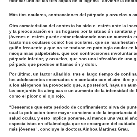
fabricar una de las tres capas de la lágrima” advierte la doct
Más tics oculares, contracciones del párpado y orzuelos a c
Otra característica del contexto ha sido el estrés ante la in
y la preocupación en los hogares por la situación sanitaria 
jóvenes el estrés puede estar relacionado con un aumento en
trastornos oculares como: tics oculares, que se manifiesta
guiño frecuente y que no se traduce en patología ocular en l
mioquimias palpebrales, que son contracciones involuntaria
párpado inferior; y orzuelos, que son una infección de una g
párpado que produce inflamación y dolor.
Por último, un factor añadido, tras el largo tiempo de confin
los adolescentes encerrados sin contacto con el aire libre 
a los alérgenos ha provocado que, a posteriori, haya un aum
las conjuntivitis alérgicas o un aumento de la intensidad de 
como el
p
icor o el ojo rojo.
“Deseamos que este periodo de confinamiento sirva de punto 
cual la población tome mayor conciencia de la importancia 
salud ocular, y esto implica ponerse, al menos una vez al a
especialistas en oftalmología que se encarguen del cuidado y
más jóvenes”, concluye la doctora Ainhoa Martínez Grau.