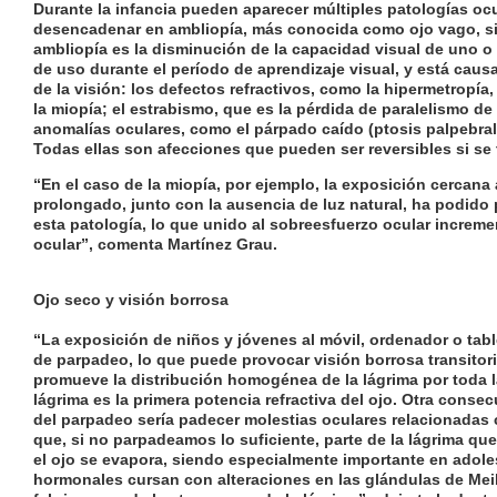
Durante la infancia pueden aparecer múltiples patologías oc
desencadenar en
ambliopía
, más conocida como ojo vago, si
ambliopía es la disminución de la capacidad visual de uno o 
de uso durante el período de aprendizaje visual, y está caus
de la visión: los defectos refractivos, como la
hipermetropía
,
la
miopía
; el
estrabismo
, que es la pérdida de paralelismo de 
anomalías oculares, como el párpado caído (
ptosis palpebral
Todas ellas son afecciones que pueden ser reversibles si se
“En el caso de la miopía, por ejemplo, la exposición cercana
prolongado, junto con la ausencia de luz natural, ha podido 
esta patología
, lo que unido al sobreesfuerzo ocular incremen
ocular”, comenta Martínez Grau.
Ojo seco y visión borrosa
“La exposición de niños y jóvenes al móvil, ordenador o tabl
de parpadeo, lo que puede provocar
visión borrosa transitor
promueve la distribución homogénea de la lágrima por toda la
lágrima es la primera potencia refractiva del ojo. Otra conse
del parpadeo
sería padecer molestias oculares relacionadas
que, si no parpadeamos lo suficiente, parte de la lágrima que
el ojo se evapora, siendo
especialmente importante en adol
hormonales cursan con alteraciones en las glándulas de Me