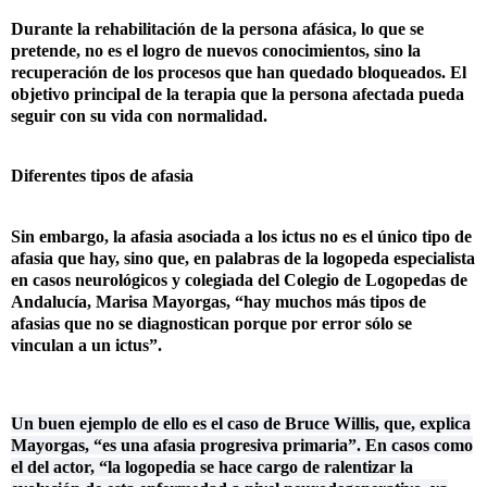
Durante la rehabilitaci
ó
n de la persona af
á
sica, lo que se
pretende, no es el logro de nuevos conocimientos, sino la
recuperaci
ó
n de los procesos que han quedado bloqueados. El
objetivo principal de la terapia que la persona afectada pueda
seguir co
n su vida con normalidad.
Diferentes tipos de afasia
Sin embargo, la afasia asociada a los ictus no es el
ú
nico tipo de
afasia que hay, sino que, en palabras de la logopeda especialista
en casos neurol
ó
gicos y colegiada del Colegio de Logopedas de
Andaluc
í
a, Marisa Mayorgas
,
“
hay mucho
s m
á
s
tipos de
afasias que no se diagnostican porque por error s
ó
lo se
vinculan a un ictus
”
.
Un buen ejemplo de ello es el caso de Bruce Willis, que, explica
Mayorgas
,
“
es una afasia progresiva primaria
”
. En casos como
el del actor,
“
la logopedia se hace cargo de ralentizar la