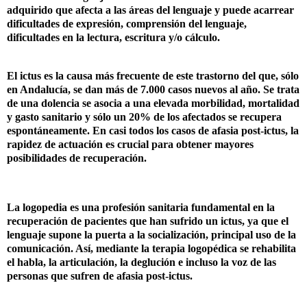
adquirido que afecta a las
á
reas del lenguaje y puede acarrear
dificultades de expresi
ó
n, comprensi
ó
n del lenguaje,
dificultades en la lectura, escritura y/o c
á
lculo.
El ictus es la causa m
á
s frecuente de este trastorno del que, s
ó
lo
en A
ndaluc
í
a, se dan m
á
s de 7.000 casos nuevos al a
ñ
o. Se trata
de una dolencia se asocia a una elevada morbilidad, mortalidad
y gasto sanitario y s
ó
lo un 20% de los afectados se recupera
espont
á
neamente. En casi todos los casos de afasia post-ictus, la
rapidez de actuaci
ó
n es crucial para obtener mayores
posibilidades de recuperaci
ó
n.
La logopedia es una profesi
ó
n sanitaria fundamental en la
recuperaci
ó
n de pacientes que han sufrido un ictus, ya que el
lenguaje supone la puerta a la socializaci
ó
n, principal uso de la
comunicaci
ó
n.
As
í
, mediante la terapi
a logop
é
dica se rehabilita
el habla, la articulaci
ó
n, la degluci
ó
n e incluso la voz de las
personas que sufren de afasia post-ictus.