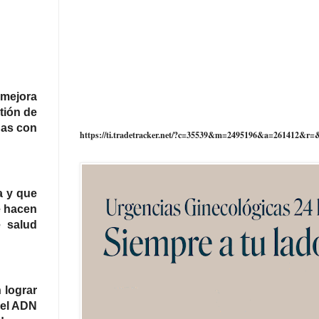
 mejora
tión de
nas con
https://ti.tradetracker.net/?c=35539&m=2495196&a=261412&r=
a y que
e hacen
 salud
 lograr
 el ADN