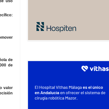
 de uso
cífico:
omover
ñola de
.000 de
o valor
ecisión