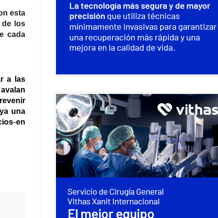
on esta
 de los
de cada
r a las
 avalan
revenir
 ya una
cios
en