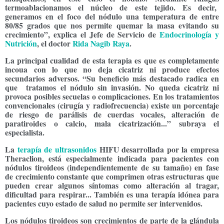
termoablacionamos el núcleo de este tejido. Es decir,
generamos en el foco del nódulo una temperatura de entre
80/85 grados que nos permite quemar la masa evitando su
crecimiento”, explica el
Jefe de Servicio de
Endocrinología y
Nutrición
,
el doctor
Rida Nagib Raya
.
La principal cualidad de esta terapia es que es completamente
incoua con lo que no deja cicatriz ni produce efectos
secundarios adversos. “Su beneficio más destacado radica en
que tratamos el nódulo sin invasión. No queda cicatriz ni
provoca posibles secuelas o complicaciones. En los tratamientos
convencionales (cirugía y radiofrecuencia) existe un porcentaje
de riesgo de parálisis de cuerdas vocales, alteración de
paratiroides o calcio, mala cicatrización...” subraya el
especialista.
La
terapía de ultrasonidos
HIFU desarrollada por la empresa
Theraclion, está especialmente indicada para pacientes con
nódulos tiroideos (independientemente de su tamaño) en fase
de crecimiento constante que comprimen otras estructuras que
pueden crear algunos síntomas como alteración al tragar,
dificultad para respirar... También es una terapía idónea para
pacientes cuyo estado de salud no permite ser intervenidos.
Los nódulos tiroideos son crecimientos de parte de la glándula