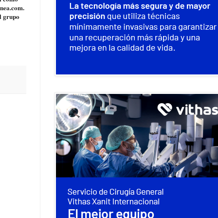
onea.com.
el grupo