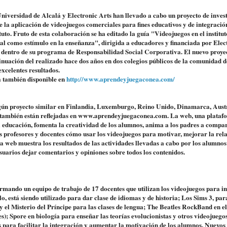
niversidad de Alcalá y Electronic Arts han llevado a cabo un proyecto de inves
e la aplicación de videojuegos comerciales para fines educativos y de integración
ituto. Fruto de esta colaboración se ha editado la guía "Videojuegos en el institu
tal como estímulo en la enseñanza", dirigida a educadores y financiada por Elec
 dentro de su programa de Responsabilidad Social Corporativa. El nuevo proyec
inuación del realizado hace dos años en dos colegios públicos de la comunidad 
excelentes resultados.
 también disponible en
http://www.aprendeyjuegaconea.com/
lgún proyecto similar en Finlandia, Luxemburgo, Reino Unido, Dinamarca, Aust
e también están reflejadas en www.aprendeyjuegaconea.com. La web, una plata
la educación, fomenta la creatividad de los alumnos, anima a los padres a compar
 los profesores y docentes cómo usar los videojuegos para motivar, mejorar la rel
a web muestra los resultados de las actividades llevadas a cabo por los alumnos 
usuarios dejar comentarios y opiniones sobre todos los contenidos.
rmando un equipo de trabajo de 17 docentes que utilizan los videojuegos para i
lo, está siendo utilizado para dar clase de idiomas y de historia; Los Sims 3, pa
 el Misterio del Príncipe para las clases de lengua; The Beatles RockBand en el
); Spore en biología para enseñar las teorías evolucionistas y otros videojuego
s para facilitar la integración y aumentar la motivación de los alumnos. Nuevos t