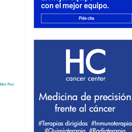
lder Post