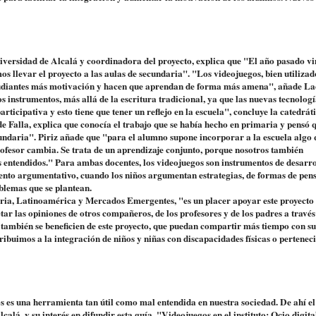
niversidad de Alcalá y coordinadora del proyecto, explica que "El año pasado v
s llevar el proyecto a las aulas de secundaria". "Los videojuegos, bien utilizad
studiantes más motivación y hacen que aprendan de forma más amena", añade La
os instrumentos, más allá de la escritura tradicional, ya que las nuevas tecnologí
ticipativa y esto tiene que tener un reflejo en la escuela", concluye la catedráti
 Falla, explica que conocía el trabajo que se había hecho en primaria y pensó q
cundaria". Piriz añade que "para el alumno supone incorporar a la escuela algo 
rofesor cambia. Se trata de un aprendizaje conjunto, porque nosotros también
os entendidos." Para ambas docentes, los videojuegos son instrumentos de desarr
ento argumentativo, cuando los niños argumentan estrategias, de formas de pe
oblemas que se plantean.
ria, Latinoamérica y Mercados Emergentes, "es un placer apoyar este proyecto
ar las opiniones de otros compañeros, de los profesores y de los padres a través
también se beneficien de este proyecto, que puedan compartir más tiempo con su
ibuimos a la integración de niños y niñas con discapacidades físicas o perteneci
os es una herramienta tan útil como mal entendida en nuestra sociedad. De ahí el
lá, y su interés en difundir esta guía. "Videojuegos en el instituto: Ocio digit