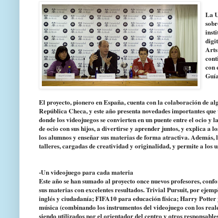
La U
sobr
inst
digi
Arts
cont
con 
Guía
El proyecto, pionero en España, cuenta con la colaboración de a
República Checa, y este año presenta novedades importantes qu
donde los videojuegos se convierten en un puente entre el ocio y 
de ocio con sus hijos, a divertirse y aprender juntos, y explica a
los alumnos y enseñar sus materias de forma atractiva. Además, l
talleres, cargadas de creatividad y originalidad, y permite a los 
-Un videojuego para cada materia
Este año se han sumado al proyecto once nuevos profesores, confo
sus materias con excelentes resultados. Trivial Pursuit, por ejemp
inglés y ciudadanía; FIFA10 para educación física; Harry Potter y
música (combinando los instrumentos del videojuego con los reales
siendo utilizados por el orientador del centro y otros responsable