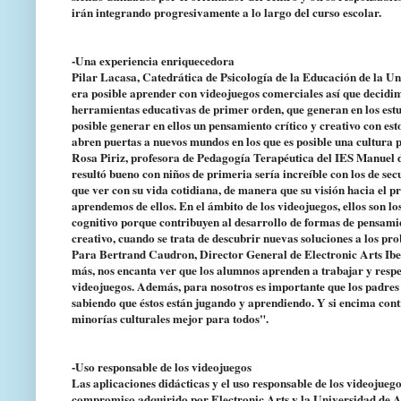
irán integrando progresivamente a lo largo del curso escolar.
-Una experiencia enriquecedora
Pilar Lacasa, Catedrática de Psicología de la Educación de la U
era posible aprender con videojuegos comerciales así que decidimo
herramientas educativas de primer orden, que generan en los e
posible generar en ellos un pensamiento crítico y creativo con est
abren puertas a nuevos mundos en los que es posible una cultura par
Rosa Piriz, profesora de Pedagogía Terapéutica del IES Manuel de
resultó bueno con niños de primeria sería increíble con los de se
que ver con su vida cotidiana, de manera que su visión hacia el p
aprendemos de ellos. En el ámbito de los videojuegos, ellos son l
cognitivo porque contribuyen al desarrollo de formas de pensami
creativo, cuando se trata de descubrir nuevas soluciones a los pr
Para Bertrand Caudron, Director General de Electronic Arts Ibe
más, nos encanta ver que los alumnos aprenden a trabajar y respet
videojuegos. Además, para nosotros es importante que los padres 
sabiendo que éstos están jugando y aprendiendo. Y si encima contr
minorías culturales mejor para todos".
-Uso responsable de los videojuegos
Las aplicaciones didácticas y el uso responsable de los videojueg
compromiso adquirido por Electronic Arts y la Universidad de Alca