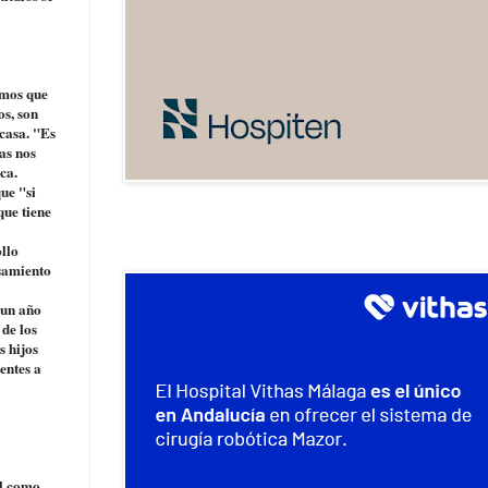
imos que
os, son
casa. "Es
as nos
ca.
ue "si
que tiene
ollo
nsamiento
 un año
 de los
s hijos
entes a
al como