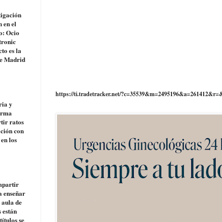
tigación
 en el
to: Ocio
tronic
to es la
de Madrid
https://ti.tradetracker.net/?c=35539&m=2495196&a=261412&r=
ria y
forma
tir ratos
ación con
en los
mpartir
ra enseñar
 aula de
s están
ítulos se