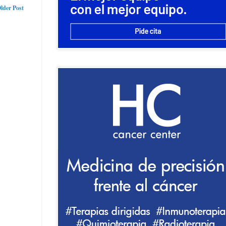
lder Post