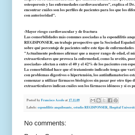
osteoporosis y las enfermedades cardiovasculares", explica el D
encontrar cuáles son los perfiles de pacientes para los que los di
con anterioridad".
-Mayor riesgo cardiovascular y de fractura
Las comorbilidades más comunes asociadas a la espondilitis anquil
REGISPONSER, un trabajo prospectivo que la Sociedad Española 
sobre qué porcentaje de pacientes sufre este tipo de enfermedades
"Actualmente podemos afirmar que a mayor rango de edad, el núm
extraarticulares que provoca la enfermedad, como la uveítis, pso
asociadas- afectan a entre el 40 y el 42% de los pacientes con espo
La comorbilidad hace que el tratamiento indicado tenga que varia
con problemas digestivos o hipertensión, los antiinflamatorios es
comenzar a utilizar fármacos biológicos sin pasar por otro tipo d
extraarticulares indican cuáles son los fármacos idóneos y si es 
Posted by
Francisco Acedo
at
17.11.09
Labels:
espondilitis anquilosante
,
estudio REGISPONSER
,
Hospital Universit
No comments: