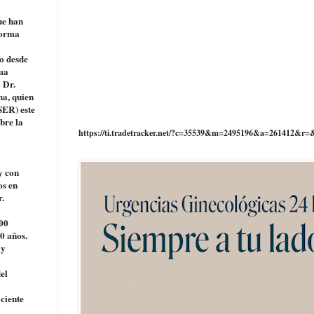
ue han
forma
do desde
rma
 Dr.
na, quien
SER) este
bre la
https://ti.tradetracker.net/?c=35539&m=2495196&a=261412&r=
y con
os en
r.
000
0 años.
 y
el
ciente