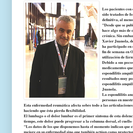
Los pacientes con 
sido tratados de f
definitiva, al men
"Desde que se publ
hace algo más de c
crónica. Sin embar
Xavier Juanola, de
ha participado en 
fin de semana en O
utilización de fár
Debido a sus pocos
medicamentos que 
espondilitis anqui
resultados muy pos
espondilitis anqui
Juanola.
La espondilitis an
personas en nuest
Esta enfermedad reumática afecta sobre todo a las articulaciones 
haciendo que ésta pierda flexibilidad.
El lumbago o el dolor lumbar es el primer síntoma de esta dolenci
tiempo, este dolor puede progresar a la columna dorsal, el cuello 
"Los datos de los que disponemos hasta el momento indican que el
mejore en su enfermedad sino que también actúan como protectore