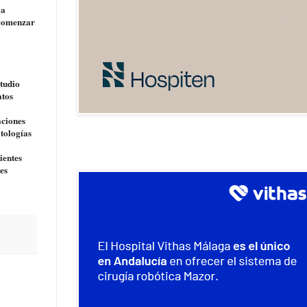
 a
a comenzar
studio
atos
aciones
atologías
ientes
es