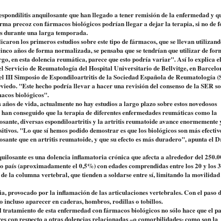
espondilitis anquilosante que han llegado a tener remisión de la enfermedad y q
orma precoz con fármacos biológicos podrían llegar a dejar la terapia, si no de 
os durante una larga temporada.
icaron los primeros estudios sobre este tipo de fármacos, que se llevan utilizan
inco años de forma normalizada, se pensaba que se tendrían que utilizar de fo
go, en esta dolencia reumática, parece que esto podría variar". Así lo explica el
l Servicio de Reumatología del Hospital Universitario de Bellvitge, en Barcelo
el III Simposio de Espondiloartritis de la Sociedad Española de Reumatología (
viedo. "Este hecho podría llevar a hacer una revisión del consenso de la SER so
macos biológicos".
 años de vida, actualmente no hay estudios a largo plazo sobre estos novedosos
han conseguido que la terapia de diferentes enfermedades reumáticas como la
losante, diversas espondiloartritis y la artritis reumatoide avance enormemente 
itivos. "Lo que sí hemos podido demostrar es que los biológicos son más efectiv
losante que en artritis reumatoide, y que su efecto es más duradero", apunta el D
quilosante es una dolencia inflamatoria crónica que afecta a alrededor del 250.
ro país (aproximadamente el 0,5%) con edades comprendidas entre los 20 y los 3
de la columna vertebral, que tienden a soldarse entre sí, limitando la movilidad
a, provocado por la inflamación de las articulaciones vertebrales. Con el paso d
o incluso aparecer en caderas, hombros, rodillas o tobillos.
 tratamiento de esta enfermedad con fármacos biológicos no sólo hace que el pa
s con respecto a otras dolencias relacionadas –o comorbilidades- como son la