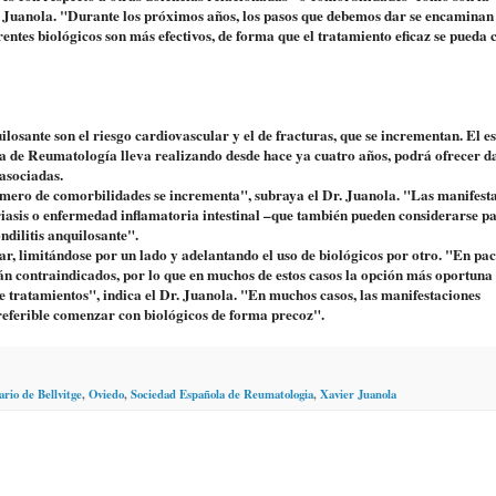
r. Juanola. "Durante los próximos años, los pasos que debemos dar se encaminan
ferentes biológicos son más efectivos, de forma que el tratamiento eficaz se pued
osante son el riesgo cardiovascular y el de fracturas, que se incrementan. El e
de Reumatología lleva realizando desde hace ya cuatro años, podrá ofrecer d
 asociadas.
ero de comorbilidades se incrementa", subraya el Dr. Juanola. "Las manifest
riasis o enfermedad inflamatoria intestinal –que también pueden considerarse p
ndilitis anquilosante".
r, limitándose por un lado y adelantando el uso de biológicos por otro. "En pac
tán contraindicados, por lo que en muchos de estos casos la opción más oportuna 
e tratamientos", indica el Dr. Juanola. "En muchos casos, las manifestaciones
preferible comenzar con biológicos de forma precoz".
ario de Bellvitge
,
Oviedo
,
Sociedad Española de Reumatologia
,
Xavier Juanola