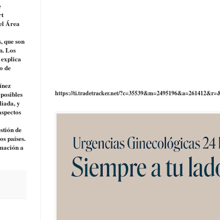
e
rt
el Área
, que son
n. Los
 explica
o de
ínez
https://ti.tradetracker.net/?c=35539&m=2495196&a=261412&r=
 posibles
liada, y
aspectos
stión de
os países.
rmación a