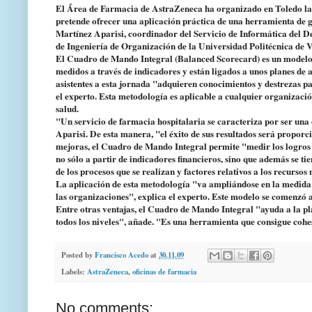
El Área de Farmacia de AstraZeneca ha organizado en Toledo la
pretende ofrecer una aplicación práctica de una herramienta de 
Martínez Aparisi, coordinador del Servicio de Informática del D
de Ingeniería de Organización de la Universidad Politécnica de V
El Cuadro de Mando Integral (Balanced Scorecard) es un modelo de
medidos a través de indicadores y están ligados a unos planes de
asistentes a esta jornada "adquieren conocimientos y destrezas pa
el experto. Esta metodología es aplicable a cualquier organizació
salud.
"Un servicio de farmacia hospitalaria se caracteriza por ser una
Aparisi. De esta manera, "el éxito de sus resultados será proporci
mejoras, el Cuadro de Mando Integral permite "medir los logros 
no sólo a partir de indicadores financieros, sino que además se tie
de los procesos que se realizan y factores relativos a los recurso
La aplicación de esta metodología "va ampliándose en la medida
las organizaciones", explica el experto. Este modelo se comenzó a
Entre otras ventajas, el Cuadro de Mando Integral "ayuda a la pl
todos los niveles", añade. "Es una herramienta que consigue cohe
Posted by
Francisco Acedo
at
30.11.09
Labels:
AstraZeneca
,
oficinas de farmacia
No comments: