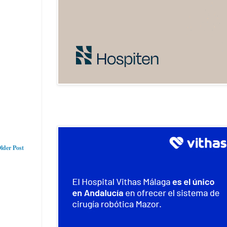
lder Post