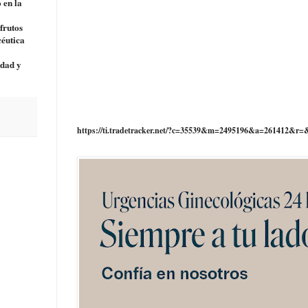
 en la
frutos
céutica
idad y
https://ti.tradetracker.net/?c=35539&m=2495196&a=261412&r=