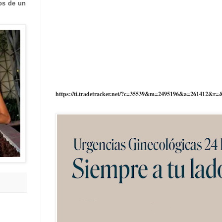
os de un
https://ti.tradetracker.net/?c=35539&m=2495196&a=261412&r=