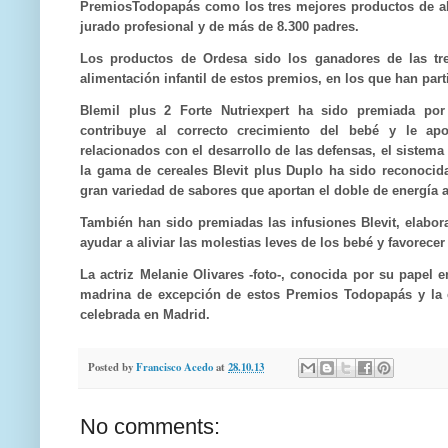
PremiosTodopapás como los tres mejores productos de ali
jurado profesional y de más de 8.300 padres.
Los productos de Ordesa sido los ganadores de las tre
alimentación infantil de estos premios, en los que han par
Blemil plus 2 Forte Nutriexpert ha sido premiada po
contribuye al correcto crecimiento del bebé y le apo
relacionados con el desarrollo de las defensas, el sistema
la gama de cereales Blevit plus Duplo ha sido reconoc
gran variedad de sabores que aportan el doble de energía 
También han sido premiadas las infusiones Blevit, elabora
ayudar a aliviar las molestias leves de los bebé y favorecer
La actriz Melanie Olivares
-foto-
, conocida por su papel e
madrina de excepción de estos Premios Todopapás y la 
celebrada en Madrid.
Posted by
Francisco Acedo
at
28.10.13
No comments: