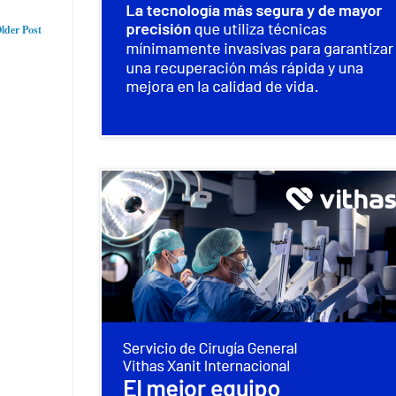
lder Post