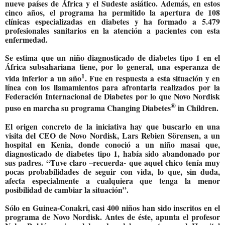
nueve países de África y el Sudeste asiático. Además, en estos
cinco años, el programa ha permitido la apertura de 108
clínicas especializadas en diabetes y ha formado a 5.479
profesionales sanitarios en la atención a pacientes con esta
enfermedad.
Se estima que un niño diagnosticado de diabetes tipo 1 en el
África subsahariana tiene, por lo general, una esperanza de
1
vida inferior a un año
. Fue en respuesta a esta situación y en
línea con los llamamientos para afrontarla realizados por la
Federación Internacional de Diabetes por lo que Novo Nordisk
®
puso en marcha su programa Changing Diabetes
in Children.
El origen concreto de la iniciativa hay que buscarlo en una
visita del CEO de Novo Nordisk, Lars Rebien Sörensen, a un
hospital en Kenia, donde conoció a un niño masai que,
diagnosticado de diabetes tipo 1, había sido abandonado por
sus padres. “Tuve claro –recuerda- que aquel chico tenía muy
pocas probabilidades de seguir con vida, lo que, sin duda,
afecta especialmente a cualquiera que tenga la menor
posibilidad de cambiar la situación”.
Sólo en Guinea-Conakri, casi 400 niños han sido inscritos en el
programa de Novo Nordisk. Antes de éste, apunta el profesor