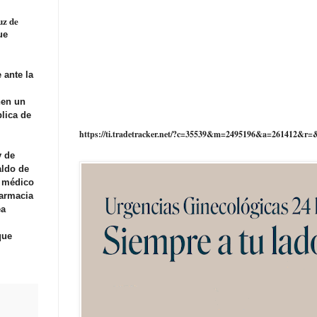
uz de
ue
 ante la
nen un
lica de
https://ti.tradetracker.net/?c=35539&m=2495196&a=261412&r=
y de
aldo de
l médico
farmacia
ea
que