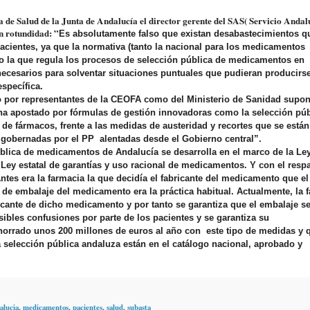
 de Salud de la Junta de Andalucía el director gerente del SAS( Servicio Andal
n rotundidad: ”
Es absolutamente falso que existan desabastecimientos q
pacientes, ya que la normativa (tanto la nacional para los medicamentos
o la que regula los procesos de selección pública de medicamentos en
ecesarios para solventar situaciones puntuales que pudieran producirse
specífica.
to por representantes de la CEOFA como del Ministerio de Sanidad supo
ha apostado por fórmulas de gestión innovadoras como la selección púb
 fármacos, frente a las medidas de austeridad y recortes que se están
obernadas por el PP alentadas desde el Gobierno central”.
blica de medicamentos de Andalucía se desarrolla en el marco de la Le
Ley estatal de garantías y uso racional de medicamentos. Y con el resp
ntes era la farmacia la que decidía el fabricante del medicamento que e
 de embalaje del medicamento era la práctica habitual. Actualmente, la 
ante de dicho medicamento y por tanto se garantiza que el embalaje s
sibles confusiones por parte de los pacientes y se garantiza su
orrado unos 200 millones de euros al año con este tipo de medidas y 
 selección pública andaluza están en el catálogo nacional, aprobado y
alucia
,
medicamentos
,
pacientes
,
salud
,
subasta