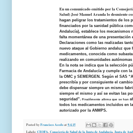
En un comunicado emitido por la Consejería
Salud) José Manuel Aranda lo desmiente co
hagan peligrar los tratamientos de los 
financiados por la sanidad pública com
Andalucía), establece los mecanismos n
falta momentánea de una presentación e
Declaraciones como las realizadas tan
nuevo ataque al Gobierno andaluz que 
medicamentos, conocida como subasta de
realizando en comunidades autónomas g
En la nota se indica que la
selección pú
Farmacia de Andalucía y cumple con la 
la OMC y SEMERGEN. Según el SAS “
A
prescribía y por consiguiente el cambio
debe dispensar siempre un mismo fabric
siempre el mismo y así se evitan las po
seguridad”.
ah
Finalñmente afirma que se han
t
odos los medicamentos incluidos en la
autorizado por la ANMPS.
Posted by
Francisco Acedo
at
9.4.15
Labels:
CEOFA
,
Consejería de Salud de la Junta de Andalucía
,
Junta de And