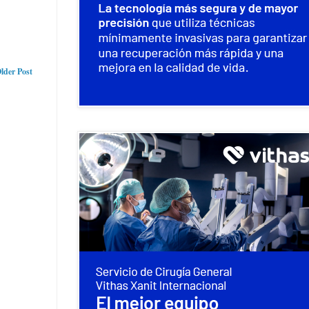
lder Post