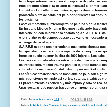
tecnología automatizada para el trasplante de pelo. Se con
Este próximo sábado 18 de abril se realizará el primer tra
La caída del cabello es un trastorno, generalmente hormona
población sufre de caída del pelo por diferentes razones lo
los pacientes.
Hasta el momento el microinjerto de pelo ha sido la técnic
En Instituto Médico Miramar llevamos realizando trasplante
intervención con la novedosa aparatología S.A.F.E.R. Esta 
enorme ahorro de tiempo, puesto que ya no es necesario ut
el riesgo dañar el injerto.
S.A.F.E.R supone una herramienta más perfeccionada que p
la capacidad de extracción de injertos de la máquina es 
horas se puede superar la cifra de 1000 injertos. Los cab
Las fases automatizadas de extracción del injerto y la re
de transección, menos trauma para los injertos durante la
calidad de la regeneración del cabello y un resultado estét
Las técnicas tradicionales de trasplante de pelo son algo m
micropunciones evitando así cortes, suturas, cicatrices y 
El procedimiento es sencillo y más rápido y solo se realiza
Unas ventajas que pueden traducirse en menor dolor, una 
Posted by
Francisco Acedo
at
17.4.15
Labels:
Instituto Médico Miramar
,
Málaga
,
pacientes
,
salud
,
trasplante de pe