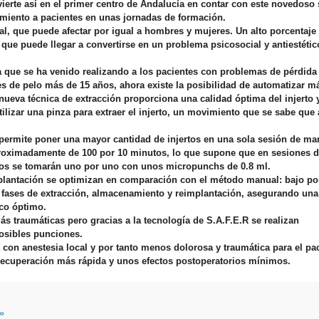
vierte así en el primer centro de Andalucía en contar con este novedoso 
tamiento a pacientes en unas jornadas de formación.
l, que puede afectar por igual a hombres y mujeres. Un alto porcentaje 
 que puede llegar a convertirse en un problema psicosocial y antiestétic
a que se ha venido realizando a los pacientes con problemas de pérdida
s de pelo más de 15 años, ahora existe la posibilidad de automatizar má
nueva técnica de extracción proporciona una calidad óptima del injerto 
ilizar una pinza para extraer el injerto, un movimiento que se sabe que
ermite poner una mayor cantidad de injertos en una sola sesión de ma
aproximadamente de 100 por 10 minutos, lo que supone que en sesiones d
ellos se tomarán uno por uno con unos micropunchs de 0.8 ml.
implantación se optimizan en comparación con el método manual: bajo po
s fases de extracción, almacenamiento y reimplantación, asegurando una
ico óptimo.
ás traumáticas pero gracias a la tecnología de S.A.F.E.R se realizan
posibles punciones.
 con anestesia local y por tanto menos dolorosa y traumática para el pac
recuperación más rápida y unos efectos postoperatorios mínimos.
lo