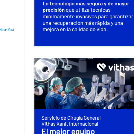
lder Post