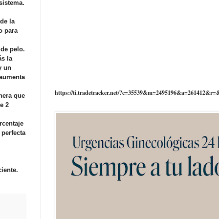
sistema.
de la
o para
 de pelo.
s la
y un
 aumenta
https://ti.tradetracker.net/?c=35539&m=2495196&a=261412&r=
nera que
e 2
rcentaje
 perfecta
iente.