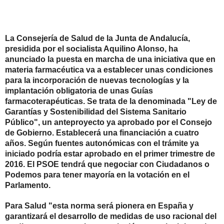
La Consejer
í
a de Salud de la Junta de Andaluc
í
a,
presidida por el socialista Aquilino Alonso, ha
anunciado la puesta en marcha de una iniciativa que en
materia farmac
é
utica va a establecer unas condiciones
para la incorporaci
ó
n de nuevas tecnolog
í
as y la
implantaci
ó
n obligatoria de unas Gu
í
as
farmacoterap
é
uticas. Se trata de la denominada "Ley de
Garant
í
as y Sostenibilidad del Sistema Sanitario
P
ú
blico", un anteproyecto ya aprobado por el Consejo
de Gobierno. Establecer
á
una financiaci
ó
n a cuatro
a
ñ
os. Seg
ú
n fuentes auton
ó
micas con el tr
á
mite ya
iniciado podr
í
a estar aprobado en el primer trimestre de
2016. El PSOE tendr
á
que negociar con Ciudadanos o
Podemos para tener mayor
í
a en la votaci
ó
n en el
Parlamento.
Para Salud "esta norma ser
á
pionera en Espa
ñ
a y
garantizar
á
el desarrollo de medidas de uso racional del