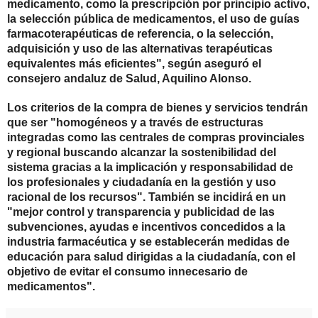
medicamento, como la prescripci
ó
n por principio activo,
la selecci
ó
n p
ú
blica de medicamentos, el uso de gu
í
as
farmacoterap
é
uticas de referencia, o la selecci
ó
n,
adquisici
ó
n y uso de las alternativas terap
é
uticas
equivalentes m
á
s eficientes", seg
ú
n asegur
ó
el
consejero andaluz de Salud, Aquilino Alonso.
Los criterios de la compra de bienes y servicios tendr
á
n
que ser "homog
é
neos y
a trav
é
s de estructuras
integradas como las centrales de compras provinciales
y regional buscando alcanzar la sostenibilidad del
sistema gracias a la implicaci
ó
n y responsabilidad de
los profesionales y ciudadan
í
a en la gesti
ó
n y uso
racional de los recursos". Tambi
é
n se incidir
á
en un
"mejor control y transparencia y publicidad de las
subvenciones, ayudas e incentivos concedidos a la
industria farmac
é
utica y se establecer
á
n medidas de
educaci
ó
n para salud dirigidas a la ciudadan
í
a, con el
objetivo de evitar el consumo innecesario de
medicamentos".