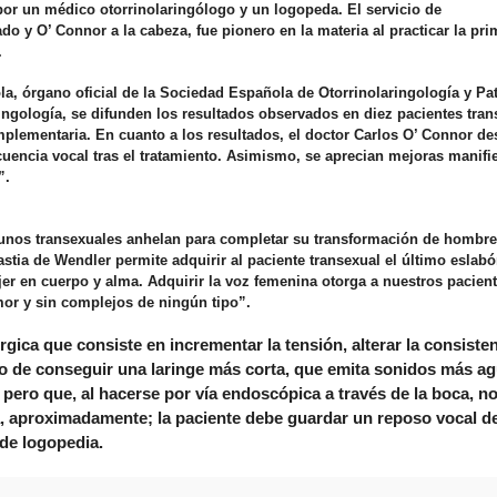
r un médico otorrinolaringólogo y un logopeda. El servicio de
o y O’ Connor a la cabeza, fue pionero en la materia al practicar la pri
.
la, órgano oficial de la Sociedad Española de Otorrinolaringología y Pa
ingología, se difunden los resultados observados en diez pacientes tra
plementaria. En cuanto a los resultados, el doctor Carlos O’ Connor de
uencia vocal tras el tratamiento. Asimismo, se aprecian mejoras manifi
”.
gunos transexuales anhelan para completar su transformación de hombre
stia de Wendler permite adquirir al paciente transexual el último eslab
r en cuerpo y alma. Adquirir la voz femenina otorga a nuestros pacient
emor y sin complejos de ningún tipo”.
gica que consiste en incrementar la tensión, alterar la consisten
ivo de conseguir una laringe más corta, que emita sonidos más a
pero que, al hacerse por vía endoscópica a través de la boca, no
ia, aproximadamente; la paciente debe guardar un reposo vocal d
 de logopedia.