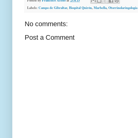
Posted by
Francisco Acedo
at
25.6.15
Labels:
Campo de Gibraltar
,
Hospital Quirón
,
Marbella
,
Otorrinolaringología
No comments:
Post a Comment