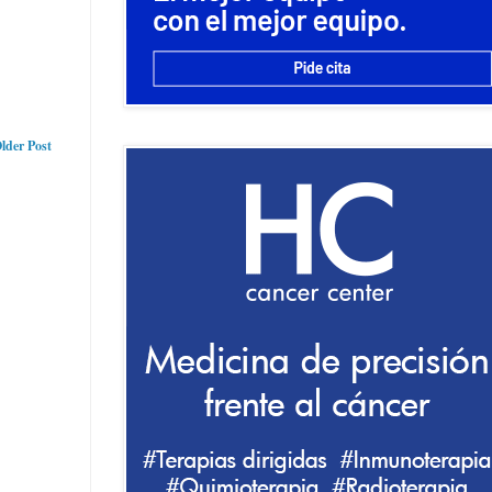
lder Post