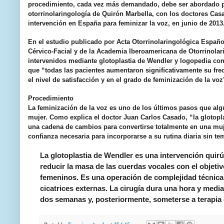
procedimiento, cada vez más demandado, debe ser abordado po
otorrinolaringología de Quirón Marbella, con los doctores Casad
intervención en España para feminizar la voz, en junio de 2013
En el estudio publicado por Acta Otorrinolaringológica Españo
Cérvico-Facial y de la Academia Iberoamericana de Otorrinolar
intervenidos mediante glotoplastia de Wendler y logopedia com
que “todas las pacientes aumentaron signiﬁcativamente su frec
el nivel de satisfacción y en el grado de feminización de la voz
Procedimiento
La feminización de la voz es uno de los últimos pasos que al
mujer. Como explica el doctor Juan Carlos Casado, “la glotopla
una cadena de cambios para convertirse totalmente en una muje
confianza necesaria para incorporarse a su rutina diaria sin t
La glotoplastia de Wendler es una intervención quirúr
reducir la masa de las cuerdas vocales con el objet
femeninos. Es una operación de complejidad técnica 
cicatrices externas. La cirugía dura una hora y med
dos semanas y, posteriormente, someterse a terapia