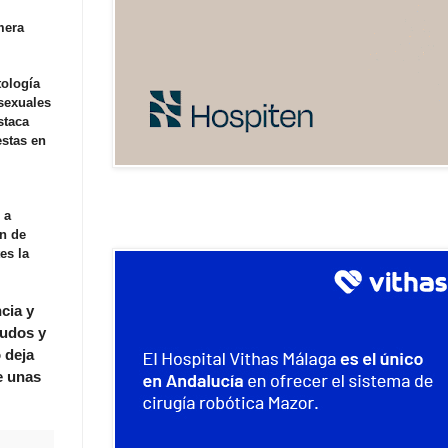
mera
tología
nsexuales
staca
estas en
 a
ón de
es la
cia y
gudos y
 deja
e unas