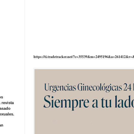
https://ti.tradetracker.net/?c=35539&m=2495196&a=261412&r=
os
 revista
basado
exuales.
an