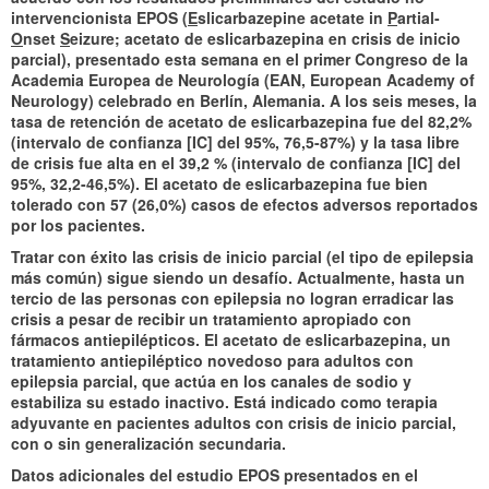
intervencionista EPOS (
E
slicarbazepine acetate in
P
artial-
O
nset
S
eizure; acetato de eslicarbazepina en crisis de inicio
parcial), presentado esta semana en el primer Congreso de la
Academia Europea de Neurología (EAN, European Academy of
Neurology) celebrado en Berlín, Alemania. A los seis meses, la
tasa de retención de acetato de eslicarbazepina fue del 82,2%
(intervalo de confianza [IC] del 95%, 76,5-87%) y la tasa libre
de crisis fue alta en el 39,2 % (intervalo de confianza [IC] del
95%, 32,2-46,5%). El acetato de eslicarbazepina fue bien
tolerado con 57 (26,0%) casos de efectos adversos reportados
por los pacientes.
Tratar con éxito las crisis de inicio parcial (el tipo de epilepsia
más común) sigue siendo un desafío. Actualmente, hasta un
tercio de las personas con epilepsia no logran erradicar las
crisis a pesar de recibir un tratamiento apropiado con
fármacos antiepilépticos. El acetato de eslicarbazepina, un
tratamiento antiepiléptico novedoso para adultos con
epilepsia parcial, que actúa en los canales de sodio y
estabiliza su estado inactivo. Está indicado como terapia
adyuvante en pacientes adultos con crisis de inicio parcial,
con o sin generalización secundaria.
Datos adicionales del estudio EPOS presentados en el