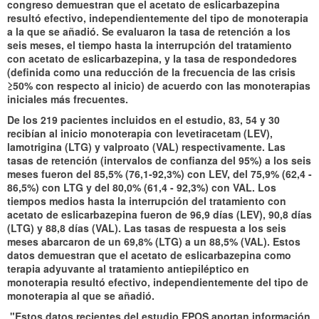
congreso demuestran que el acetato de eslicarbazepina
resultó efectivo, independientemente del tipo de monoterapia
a la que se añadió. Se evaluaron la tasa de retención a los
seis meses, el tiempo hasta la interrupción del tratamiento
con acetato de eslicarbazepina, y la tasa de respondedores
(definida como una reducción de la frecuencia de las crisis
≥50% con respecto al inicio) de acuerdo con las monoterapias
iniciales más frecuentes.
De los 219 pacientes incluidos en el estudio, 83, 54 y 30
recibían al inicio monoterapia con levetiracetam (LEV),
lamotrigina (LTG) y valproato (VAL) respectivamente. Las
tasas de retención (intervalos de confianza del 95%) a los seis
meses fueron del 85,5% (76,1-92,3%) con LEV, del 75,9% (62,4 -
86,5%) con LTG y del 80,0% (61,4 - 92,3%) con VAL. Los
tiempos medios hasta la interrupción del tratamiento con
acetato de eslicarbazepina fueron de 96,9 días (LEV), 90,8 días
(LTG) y 88,8 días (VAL). Las tasas de respuesta a los seis
meses abarcaron de un 69,8% (LTG) a un 88,5% (VAL). Estos
datos demuestran que el acetato de eslicarbazepina como
terapia adyuvante al tratamiento antiepiléptico en
monoterapia resultó efectivo, independientemente del tipo de
monoterapia al que se añadió.
"Estos datos recientes del estudio EPOS aportan información