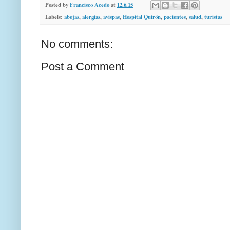
Posted by
Francisco Acedo
at
12.6.15
Labels:
abejas
,
alergias
,
avispas
,
Hospital Quirón
,
pacientes
,
salud
,
turistas
No comments:
Post a Comment