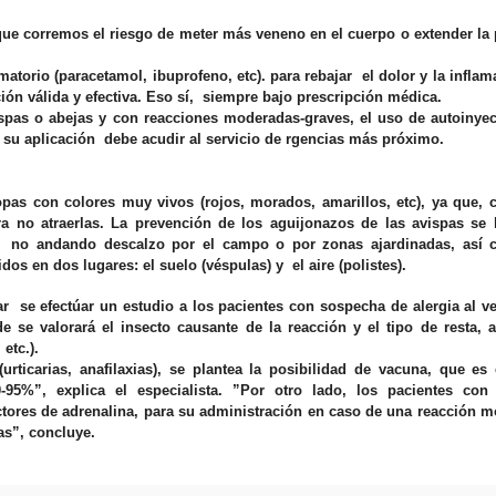
rque corremos el riesgo de meter más veneno en el cuerpo o extender la
matorio (paracetamol, ibuprofeno, etc). para rebajar el dolor y la inflam
ión válida y efectiva. Eso sí, siempre bajo prescripción médica.
ispas o abejas y con reacciones moderadas-graves, el uso de autoinyec
s su aplicación debe acudir al servicio de rgencias más próximo.
pas con colores muy vivos (rojos, morados, amarillos, etc), ya que, 
ra no atraerlas.
La prevención de los aguijonazos de las
avispas
se 
,
no andando descalzo por el campo o por zonas ajardinadas, así
dos en dos lugares: el suelo (véspulas) y
el aire (polistes).
ar se efectúar un estudio a los pacientes con sospecha de alergia al 
e se valorará el insecto causante de la reacción y el tipo de resta, 
etc.).
rticarias, anafilaxias), se plantea la posibilidad de vacuna, que es 
0-95%”, explica el especialista. ”Por otro lado, los pacientes con
ctores de adrenalina, para su administración en caso de una reacción 
as”, concluye.