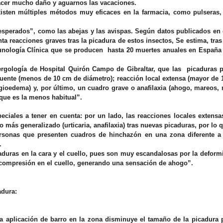
cer mucho daño y aguarnos las vacaciones.
existen múltiples métodos muy eficaces en la farmacia, como pulseras,
nesperados”, como las abejas y las avispas. Según datos publicados en
nta reacciones graves tras la picadura de estos insectos, Se estima, tra
nología Clínica que se producen hasta 20 muertes anuales en España 
lergología de Hospital Quirón Campo de Gibraltar
, que las picaduras 
ecuente (menos de 10 cm de diámetro); reacción local extensa (mayor de
angioedema) y, por último, un cuadro grave o anafilaxia (ahogo, mareos,
 que es la menos habitual”.
eciales a tener en cuenta: por un lado
, las reacciones locales extensas
más generalizado (urticaria, anafilaxia) tras nuevas picaduras, por lo 
rsonas que presenten cuadros de hinchazón en una zona diferente a 
s.
caduras en la cara y el cuello, pues son muy escandalosas por la defor
la compresión en el cuello, generando una sensación de ahogo”.
adura:
la aplicación de barro en la zona disminuye el tamaño de la picadura 