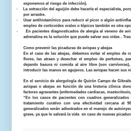
exponemos al riesgo de infección).
·
La extracción del aguijón debe hacerla el especialista, po
por arrastre.
·
Usar antihistamínico para reducir el picor o algún antiinfla
empleo de corticoides orales o tópicos también es otra opc
·
En pacientes diagnosticados de alergia al veneno de av
adrenalina es la solución que puede salvar sus vidas . Tra
Como prevenir las picaduras de avispas y abejas
En el caso de las
abejas,
debemos evitar el empleo de ro
flores, las atraen y desechar el empleo de perfumes, pa
dejando basura ni comida al aire libre (son carnívoras)
introducir las manos en agujeros. Las avispas hacen sus ni
En el servicio de alergología de Quirón Campo de Gibralt
avispas o abejas en función de una historia clínica dond
factores agravantes (enfermedades cardiacas, mastocitosis, 
“En los casos de pacientes con cuadros generalizados (u
tratamiento curativo con una efectividad cercana al 9
generalizados serán adiestrados en el manejo de autoinye
grave, ya que le salvará la vida en caso de nuevas picadur