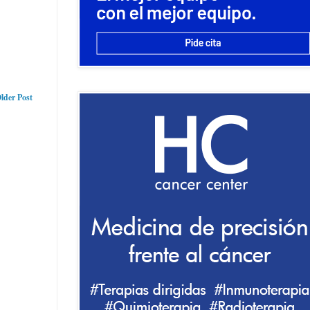
lder Post