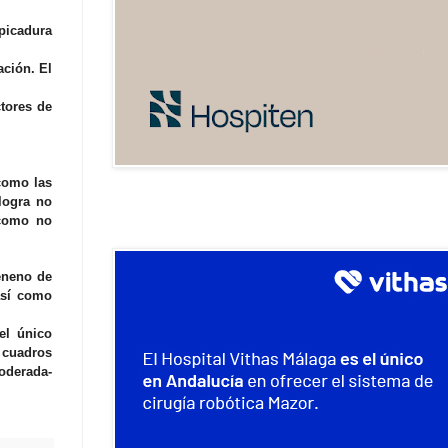
 picadura
ación. El
tores de
como las
logra no
 como no
veneno de
así como
el único
 cuadros
moderada-