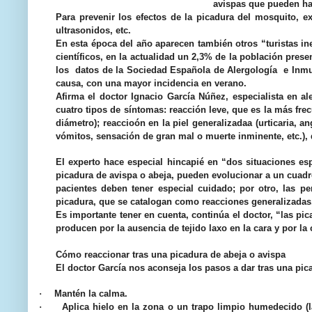
avispas que pueden ha
Para prevenir los efectos de la picadura del mosquito, 
ultrasonidos, etc.
En esta época del año aparecen también otros “turistas i
científicos, en la actualidad un 2,3% de la población prese
los datos de la Sociedad Española de Alergología e Inmu
causa, con una mayor incidencia en verano.
Afirma el doctor
Ignacio García Núñez, especialista en a
cuatro tipos de síntomas: reacción leve, que es la más fr
diámetro); reaccioón en la piel generalizadaa (urticaria, 
vómitos, sensación de gran mal o muerte inminente, etc.),
El experto hace especial hincapié en “dos situaciones esp
picadura de avispa o abeja,
pueden evolucionar a un cuadro 
pacientes deben tener especial cuidado; por otro, las
pe
picadura
, que se catalogan como reacciones generalizada
Es importante tener en cuenta, continúa el doctor, “las pi
producen por la ausencia de tejido laxo en la cara y por 
Cómo reaccionar tras una picadura de abeja o avispa
El doctor García nos aconseja los pasos a dar tras una pic
·
Mantén la calma.
·
Aplica hielo en la zona o un trapo limpio humedecido (