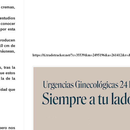
 cremas,
 estudios
s conocer
por esta
producen
 10 cm de
 náuseas,
https://ti.tradetracker.net/?c=35539&m=2495196&a=261412&r=
, tras la
que estos
la de la
midad que
pero nos