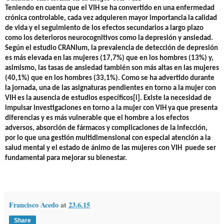
Teniendo en cuenta que el VIH se ha convertido en una enfermedad
crónica controlable, c
ada vez adquieren mayor importancia la calidad
de vida y el seguimiento de los efectos secundarios a largo plazo
como los
deterioros neurocognitivos como la depresión y ansiedad.
Segú
n el estudio CRANIum, la prevalencia de detección de depresión
es más elevada en las mujeres (17,7%) que en los hombres (13%) y,
asimismo, las tasas de ansiedad también son más altas en las mujeres
(40,1%) que en los hombres (33,1%). Como se ha advertido durante
la jornada, una de las asignaturas pendientes en torno a la mujer con
VIH es la ausencia de estudios específicos
[i]
. Existe la necesidad de
impulsar investigaciones en torno a la mujer con VIH ya que presenta
diferencias y es más vulnerable que el hombre a los efectos
adversos, absorción de fármacos y complicaciones de la infección,
por lo que u
na gestión
multidimensional
con especial atención a
la
salud mental y
el estado de ánimo
de
las
mujeres con VIH
puede ser
fundamental para
mejorar su bienestar.
Francisco Acedo
at
23.6.15
Share