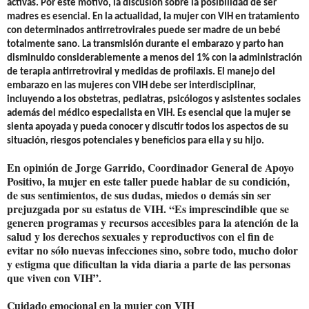
activas. Por este motivo, la discusión sobre la posibilidad de ser
madres es esencial. En la actualidad, la mujer con VIH en tratamiento
con determinados antirretrovirales puede ser madre de un bebé
totalmente sano.
La
transmisión durante el embarazo y parto han
disminuido considerablemente a menos del 1% con la administración
de terapia antirretroviral y medidas de profilaxis
. El manejo del
embarazo en las mujeres con VIH debe ser interdisciplinar,
incluyendo a los obstetras, pediatras, psicólogos y asistentes sociales
además del médico especialista en VIH. Es esencial que la mujer se
sienta apoyada y pueda conocer y discutir todos los
aspectos de su
situación, riesgos potenciales y beneficios para ella y su hijo.
En opinión de
Jorge Garrido
, Coordinador General de Apoyo
Positivo, la mujer en este taller puede hablar de su condición,
de sus sentimientos, de sus dudas, miedos o demás sin ser
prejuzgada por su estatus de VIH. “Es imprescindible que se
generen programas y recursos accesibles para la atención de la
salud y los derechos sexuales y reproductivos con el fin de
evitar no sólo nuevas infecciones sino, sobre todo, mucho dolor
y estigma que dificultan la vida diaria a parte de las personas
que viven con VIH”.
Cuidado emocional en la mujer con VIH