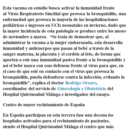
Esta vacuna en estudio busca
activar la inmunidad frente
al
Virus Respiratorio Sincitial que provoca
la bronquiolitis
,
una
enfermedad que provoca la mayoría de las hospitalizaciones
pediátricas e ingresos en UCIs neonatales en invierno
, dado que
la mayor incidencia de esta patología se produce entre los meses
de noviembre a marzo. “Se trata de demostrar que, a
l
administrar la vacuna a la mujer embarazada, esta desarrolla
inmunidad y anticuerpos que pasan al bebé
a través de la
sangre materna, la placenta y el cordón al feto, de forma que
aporten a este una
inmunidad pasiva frente a la
bronquiolitis
y
así el bebé nazca con esas defensas frente al virus para que, en
el caso de que esté en contacto con el virus que provoca la
bronquiolitis, pueda defenderse contra la infección, evitando la
bronquiolitis”, explica el doctor
Rodrigo Orozco
,
coordinador
del servicio de
Ginecología y Obstetricia
del
Hospital Quirónsalud Málaga e investigador del ensayo.
Centro de mayor reclutamiento de España
En España participan en esta tercera fase una decena los
hospitales activados para el reclutamiento de pacientes,
siendo
el Hospital Quirónsalud Málaga el centro que más