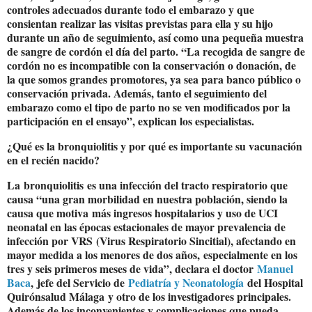
controles adecuados durante todo el embarazo y que
consientan realizar las visitas previstas para ella y su hijo
durante un año de seguimiento, así como una pequeña muestra
de sangre de cordón el día del parto. “La recogida de sangre de
cordón no es incompatible con la conservación o donación, de
la que somos grandes promotores, ya sea para banco público o
conservación privada. Además, tanto el seguimiento del
embarazo como el tipo de parto no se ven modificados por la
participación en el ensayo”, explican los especialistas.
¿Qué es la bronquiolitis y por qué es importante su vacunación
en el recién nacido?
La
bronquiolitis
es una infección del tracto respiratorio que
causa “una gran morbilidad en nuestra población, siendo la
causa que motiva
más ingresos hospitalarios y uso de UCI
neonatal en las épocas estacionales de mayor prevalencia de
infección por VRS
(Virus Respiratorio Sincitial), afectando en
mayor medida a los menores de dos años,
especialmente en los
tres y seis primeros meses de vida
”, declara el doctor
Manuel
Baca
, jefe del Servicio de
Pediatría y Neonatología
del Hospital
Quirónsalud Málaga
y otro de los investigadores principales.
Además de los inconvenientes y complicaciones que pueda