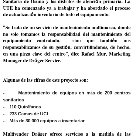
Sanitaria de Osuna y los distritos de atenci
n primaria. La
ó
UTE ha comenzado ya a trabajar y ha abordado el proceso
de actualizaci
n inventario de todo el equipamiento.
ó
Se trata de un servicio de mantenimiento multimarca, donde
“
no solo tomamos la responsabilidad del mantenimiento del
equipamiento contratado, sino que tambi
n nos
é
responsabilizamos de su gesti
n, convirti
ndonos, de hecho,
ó
é
en una pieza clave del centro
, dice Rafael Mur, Marketing
”
Manager de Dr
ger Service.
ä
Algunas de las cifras de este proyecto son:
á
-
Mantenimiento de equipos en m
s de 200 centros
sanitarios
ó
-
110 Quir
fanos
-
233 Camas de UCI
á
-
M
s de 30.000 equipos a inventariar
Multivendor Dr
ger ofrece servicios a la medida de las
ä