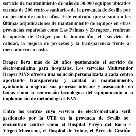
servicio de mantenimiento de m
s de 30.000 equipos ubicados
á
en m
s de 200 centros sanitarios de la provincia de Sevilla por
á
un periodo de cuatro a
os. Este contrato, que se suma a las
ñ
ltimas adjudicaciones de mantenimiento de equipos en otras
ú
provincias espa
olas como Las Palmas y Zaragoza, reafirma
ñ
la apuesta de Dr
ger por la innovaci
n, el servicio de
ä
ó
calidad, la mejora de procesos y la transparencia frente al
mero ahorro en costes.
Dräger lleva más de 20 años gestionando el servicio de
electromedicina para hospitales. Los servicios Multivendor
Dräger MVS ofrecen una solución personalizada a cada centro
aportando transparencia y calidad al mantenimiento,
ayudando a mejorar sus procesos internos y asesorando en
temas como la renovación técnologica del equipamiento o la
implantación de metodología LEAN.
Entre los centros cuyo servicio de electromedicina ser
á
gestionado por la UTE en la provincia de Sevilla se
encuentran centros como el Hospital Virgen del Rocio -
Virgen Macarena, el Hospital de Valme, el
rea de Gesti
n
Á
ó