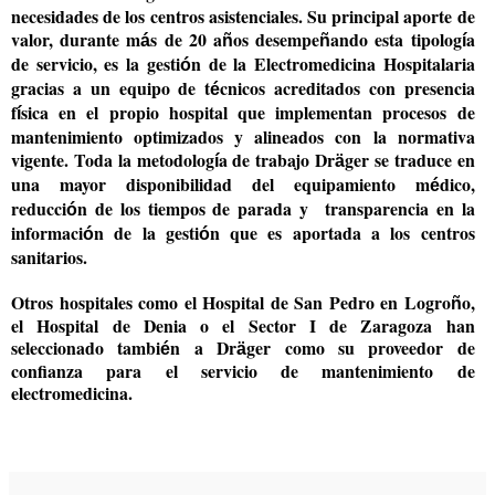
necesidades de los centros asistenciales. Su principal aporte de
valor, durante m
s de 20 a
os desempe
ando esta tipolog
a
á
ñ
ñ
í
de servicio, es la gesti
n de la Electromedicina Hospitalaria
ó
gracias a un equipo de t
cnicos acreditados con presencia
é
f
sica en el propio hospital que implementan procesos de
í
mantenimiento optimizados y alineados con la normativa
vigente. Toda la metodolog
a de trabajo Dr
ger se traduce en
í
ä
una mayor disponibilidad del equipamiento m
dico,
é
reducci
n de los tiempos de parada y transparencia en la
ó
informaci
n de la gesti
n que es aportada a los centros
ó
ó
sanitarios.
Otros hospitales como el Hospital de San Pedro en Logro
o,
ñ
el Hospital de Denia o el Sector I de Zaragoza han
seleccionado tambi
n a Dr
ger como su proveedor de
é
ä
confianza para el servicio de mantenimiento de
electromedicina.