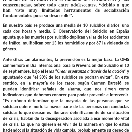
consecuencias, sobre todo entre adolescentes, “debido a que
han visto muy limitadas herramientas de socialización
fundamentales para su desarrollo
”.
En nuestro país se produce una media de 10 suicidios diarios; uno
cada dos horas y media. El Observatorio del Suicidio en España
apunta que las muertes por suicidio
duplican ya las de los accidentes
de tráfico
, multiplican por 13 los homicidios y por 67 la violencia de
género.
Ante cifras tan alarmantes, la prevención es la mejor baza. La OMS
conmemora
el
Día Internacional para la Prevención del Suicidio el 10
de septiembre
, bajo el lema “
Crear esperanza a través de la acción”
y
apuntando que “
el 30% de los suicidios se podrían evitar
”.
En este
sentido, en la mayoría de los casos, según Carmen Barceló, se
pueden identificar señales de alarma, que nos sirven como
indicadores que debemos conocer para poder prevenir e intervenir.
“
Es erróneo determinar que la mayoría de las personas que se
suicidan quiere morir
. La mayor parte de las personas con conductas
suicidas lo que desean es liberarse definitivamente de su situación
de crisis, hablan de la desesperación asociada a ese momento vital
de crisis. Lo que no quieren es vivir de la manera en que lo están
haciendo; si la situación de vida cambia, probablemente su deseo de