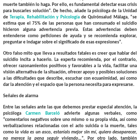
muerte también lo haga. Por ello, es fundamental detectar esas crisis
para buscarles solución”. De hecho, añade la
psicóloga de la Unidad
de
Terapia, Rehabilitación y Psicología
de
Quirónsalud Málaga, “se
estima que
el 75% de las personas que han consumado el suicidio
hicieron alguna advertencia previa
. Estas advertencias deben
entenderse como peticiones de ayuda y se recomienda explorar,
preguntar e indagar sobre el significado de esas expresiones”.
Otro falso mito que lleva a resultados fatales es creer que hablar del
suicidio incita a hacerlo
. La experta recomienda, por el contrario,
ofrecer razonamientos positivos y favorables a la vida, facilitar una
visión alternativa de la situación, ofrecer apoyo y posibles soluciones
a las dificultades que describe, escuchar con ecuanimidad, así como
dar la atención y el espacio que la persona necesita para expresarse.
Señales de alarma
Entre las señales ante las que debemos prestar especial atención, la
psicóloga
Carmen Barceló
advierte algunas verbales, como
“
comentarios negativos sobre uno mismo o su propia vida, así como
verbalizaciones relacionadas con el acto suicida o la muerte
, tales
como
la vida es un asco, estaríais mejor sin mí, quiero desaparecer,
no merece la pena seguir viviendo
…”. Por otro lado, también