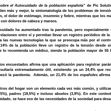
obre el Autocuidado de la población española”
de Pic Soluti
en más y mejor, la sintomatología de los problemas de tensión
 el dolor de estómago, insomnio y fiebre
, mientras que
los m
e con dolores de cabeza y mareos.
ocuidado ha aumentado tras la pandemia, pero especialmente 
relacionen entre sí y permitan llevar un registro periódico de la
 las nuevas tecnologías la que se preocupa más por el contro
n
14% de la población lleve un registro de la tensión desde s
se lo recomienda un médico
, siendo la población mayor de 55 
los encuestados afirma que una aplicación para registrar pará
esultaría extremadamente útil,
existiendo ya un 24,4% que re
pezó la pandemia.
Además, un 21,4% de los españoles afirma
tros del hogar son un elemento cada vez más común, y utiliza
,5%), padres (18,5%) e incluso abuelos (3,9%). En este contex
idado, se hace eco de las necesidades de la sociedad para desar