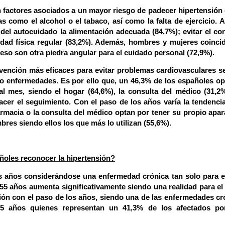
n factores asociados a un mayor riesgo de padecer hipertensión
s como el alcohol o el tabaco, así como la falta de ejercicio.
A
el autocuidado la alimentación adecuada (84,7%); evitar el c
ad física regular (83,2%).
Además, hombres y mujeres coinci
eso son otra piedra angular para el cuidado personal (72,9%).
evención más eficaces para evitar problemas cardiovasculares s
o enfermedades. Es por ello que, un
46,3% de los españoles op
al mes
, siendo el hogar (64,6%), la consulta del médico (31,2%
acer el seguimiento. Con el paso de los años varía la tendencia
armacia o la consulta del médico optan por tener su propio apar
bres siendo ellos los que más lo utilizan (55,6%)
.
añoles reconocer la hipertensión?
s años considerándose una enfermedad crónica tan solo para e
s 55 años aumenta significativamente siendo una realidad para el
ión con el paso de los años, siendo una de las enfermedades cr
5 años quienes representan un 41,3% de los afectados po