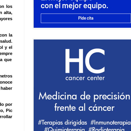
on los
 alta,
ayores
con la
 salud.
l y el
iempre
la que
metros
conoce
 haber
do por
to,
Pic
rollar