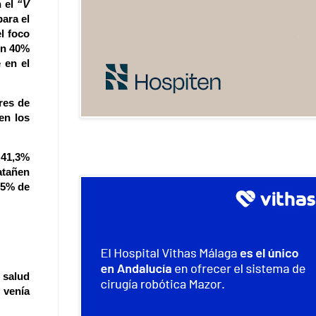
 el
“V
ara el
l foco
un 40%
 en el
res de
en los
l
41,3%
atañen
25% de
 salud
 venía