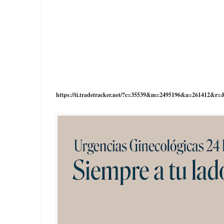
https://ti.tradetracker.net/?c=35539&m=2495196&a=261412&r=