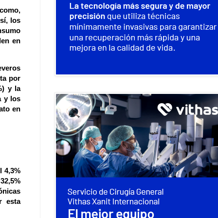
 como,
sí,
los
onsumo
den en
everos
ta por
) y la
 y los
ato en
l 4,3%
 32,5%
ónicas
r esta