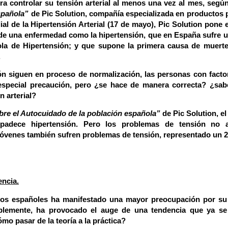
a controlar su tensión arterial al menos una vez al mes,
según
spañola”
de Pic Solution, compañía especializada en productos p
l de la Hipertensión Arterial (17 de mayo), Pic Solution pone e
a de una enfermedad como la
hipertensión, que en España sufre 
ola de Hipertensión; y que supone la primera causa de muerte
.
ón siguen en proceso de normalización,
las personas con facto
special precaución
, pero ¿se hace de manera correcta? ¿sab
ón arterial?
re el Autocuidado de la población española”
de Pic Solution, e
adece hipertensión
. Pero los problemas de tensión no 
 jóvenes también sufren problemas de tensión, representado un
encia.
e los españoles ha manifestado una mayor preocupación por su
ablemente, ha provocado el auge de una tendencia que ya se
mo pasar de la teoría a la práctica?