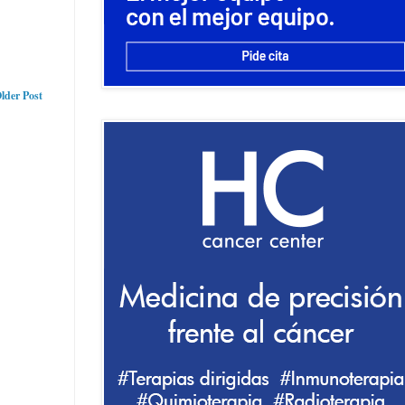
lder Post