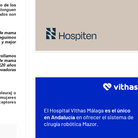
o de los
olonguen
zados son
 de mama
seguimos
s y mejor
rollamos
 de mama
 120 años
ovadoras
leura) o
 mujeres
ceptores