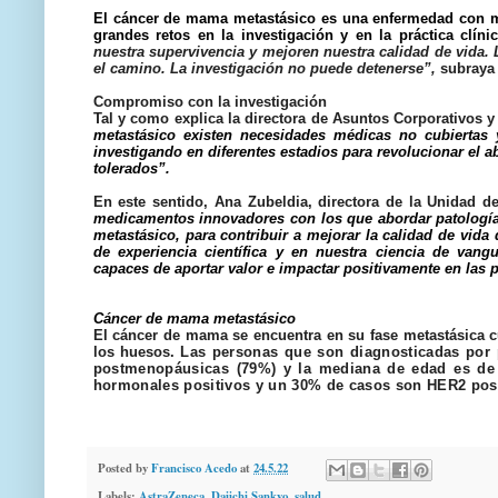
El cáncer de mama metastásico es una enfermedad con ma
grandes retos en la investigación y en la práctica clíni
nuestra supervivencia y mejoren nuestra calidad de vida.
el camino. La investigación no puede detenerse”,
subraya 
Compromiso con la investigación
Tal y como explica la directora de Asuntos Corporativos
metastásico existen necesidades médicas no cubiertas 
investigando en diferentes estadios para revolucionar el 
tolerados”.
En este sentido,
Ana Zubeldia
, directora de la Unidad d
medicamentos innovadores con los que abordar patologí
metastásico, para contribuir a mejorar la calidad de vid
de experiencia científica​ y en nuestra ciencia de vang
capaces de aportar valor e impactar positivamente en las 
Cáncer de mama metastásico
El cáncer de mama se encuentra en su fase metastásica c
los huesos.
Las personas que son diagnosticadas por 
postmenopáusicas (79%) y la mediana de edad es de 
hormonales positivos y un 30% de casos son HER2 posi
Posted by
Francisco Acedo
at
24.5.22
Labels:
AstraZeneca
,
Daiichi Sankyo
,
salud