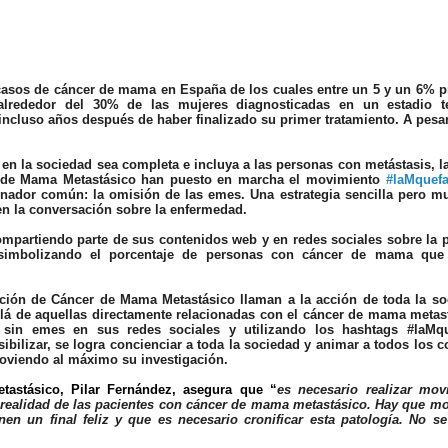
casos de cáncer de mama en España
de los cuales entre un 5 y un 6% p
alrededor del 30% de las mujeres diagnosticadas en un estadio 
incluso años después de haber finalizado su primer tratamiento
. A pesar
en la sociedad sea completa e incluya a las personas con metástasis, l
 de Mama Metastásico
han puesto en marcha el movimiento
#laMquefa
inador común: la omisión de las emes. Una estrategia sencilla pero mu
 en la conversación sobre la enfermedad.
ompartiendo parte de sus contenidos web y en redes sociales sobre la 
 simbolizando el porcentaje de personas con cáncer de mama que
ación de Cáncer de Mama Metastásico llaman a la acción de toda la so
allá de aquellas directamente relacionadas con el cáncer de mama metas
sin emes en sus redes sociales y utilizando los hashtags #laMqu
ilizar, se logra concienciar a toda la sociedad y animar a todos los c
moviendo al máximo su investigación.
astásico, Pilar Fernández,
asegura que “
es necesario realizar mov
 realidad de las pacientes con cáncer de mama metastásico. Hay que mo
 un final feliz y que es necesario cronificar esta patología. No se