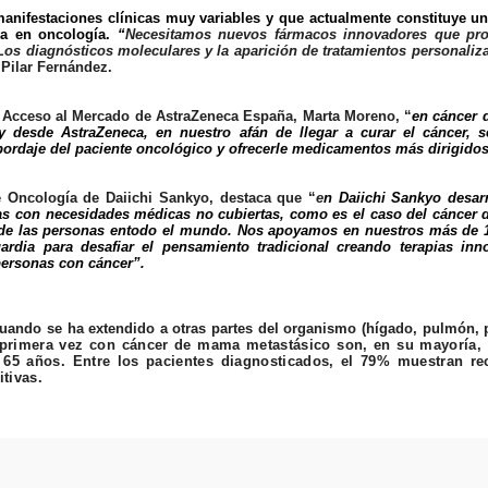
nifestaciones clínicas muy variables y que actualmente constituye un
ca en oncología.
“
Necesitamos nuevos fármacos innovadores que pr
 Los diagnósticos moleculares y la aparición de tratamientos personali
Pilar Fernández.
 y Acceso al Mercado de AstraZeneca España,
Marta Moreno
, “
en cáncer
y desde AstraZeneca, en nuestro afán de llegar a curar el cáncer, 
abordaje del paciente oncológico y ofrecerle medicamentos más dirigido
e Oncología de Daiichi Sankyo, destaca que “
e
n Daiichi Sankyo desar
as con necesidades médicas no cubiertas, como es el caso del cáncer
a de las personas en ​todo el mundo. Nos apoyamos en nuestros más de
uardia para desafiar el pensamiento tradicional creando terapias inn
personas con cáncer”.
uando se ha extendido a otras partes del organismo (hígado, pulmón, p
primera vez con cáncer de mama metastásico son, en su mayoría,
65 años. Entre los pacientes diagnosticados, el 79% muestran re
tivas.