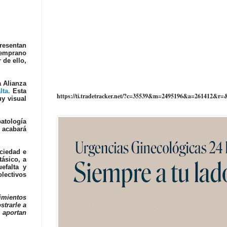
resentan
temprano
 de ello,
a
Alianza
lta.
Esta
https://ti.tradetracker.net/?c=35539&m=2495196&a=261412&r=
y visual
patología
 acabará
ciedad e
tásico, a
efalta y
olectivos
imientos
strarle a
 aportan