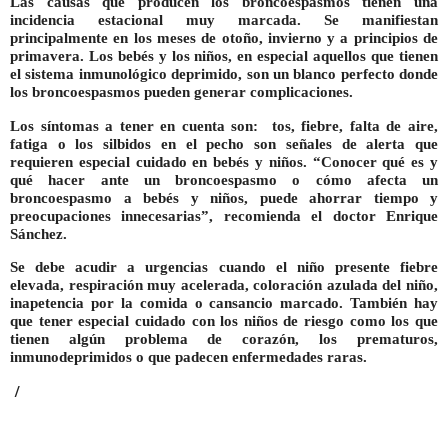
Las causas que producen los broncoespasmos tienen una
incidencia estacional muy marcada. Se manifiestan
principalmente en los meses de otoño, invierno y a principios de
primavera. Los bebés y los niños, en especial aquellos que tienen
el sistema inmunológico deprimido, son un blanco perfecto donde
los broncoespasmos pueden generar complicaciones.
Los síntomas a tener en cuenta son: tos, fiebre, falta de aire,
fatiga o los silbidos en el pecho son señales de alerta que
requieren especial cuidado en bebés y niños. “Conocer qué es y
qué hacer ante un broncoespasmo o cómo afecta un
broncoespasmo a bebés y niños, puede ahorrar tiempo y
preocupaciones innecesarias”, recomienda el doctor Enrique
Sánchez.
Se debe acudir a urgencias cuando el niño presente fiebre
elevada, respiración muy acelerada, coloración azulada del niño,
inapetencia por la comida o cansancio marcado. También hay
que tener especial cuidado con los niños de riesgo como los que
tienen algún problema de corazón, los prematuros,
inmunodeprimidos o que padecen enfermedades raras.
/