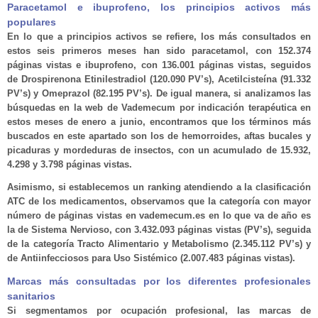
Paracetamol e ibuprofeno, los principios activos más
populares
En lo que a principios activos se refiere, los más consultados en
estos seis primeros meses han sido paracetamol, con 152.374
páginas vistas e ibuprofeno, con 136.001 páginas vistas, seguidos
de Drospirenona Etinilestradiol (120.090 PV’s), Acetilcisteína (91.332
PV’s) y Omeprazol (82.195 PV’s). De igual manera, si analizamos las
búsquedas en la web de Vademecum por indicación terapéutica en
estos meses de enero a junio, encontramos que los términos más
buscados en este apartado son los de hemorroides, aftas bucales y
picaduras y mordeduras de insectos, con un acumulado de 15.932,
4.298 y 3.798 páginas vistas.
Asimismo, si establecemos un ranking atendiendo a la clasificación
ATC de los medicamentos, observamos que la categoría con mayor
número de páginas vistas en vademecum.es en lo que va de año es
la de Sistema Nervioso, con 3.432.093 páginas vistas (PV’s), seguida
de la categoría Tracto Alimentario y Metabolismo (2.345.112 PV’s) y
de Antiinfecciosos para Uso Sistémico (2.007.483 páginas vistas).
Marcas más consultadas por los diferentes profesionales
sanitarios
Si segmentamos por ocupación profesional, las marcas de