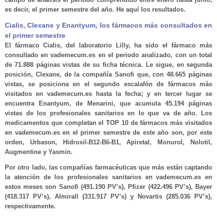
es decir, el primer semestre del año. He aquí los resultados.
Cialis, Clexane y Enantyum, los fármacos más consultados en
el primer semestre
El fármaco Cialis, del laboratorio Lilly, ha sido el fármaco más
consultado en vademecum.es en el periodo analizado, con un total
de 71.888 páginas vistas de su ficha técnica. Le sigue, en segunda
posición, Clexane, de la compañía Sanofi que, con 48.665 páginas
vistas, se posiciona en el segundo escalafón de fármacos más
visitados en vademecum.es hasta la fecha; y en tercer lugar se
encuentra Enantyum, de Menarini, que acumula 45.194 páginas
vistas de los profesionales sanitarios en lo que va de año. Los
medicamentos que completan el TOP 10 de fármacos más visitados
en vademecum.es en el primer semestre de este año son, por este
orden, Urbason, Hidroxil-B12-B6-B1, Apiretal, Monurol, Nolotil,
Augmentine y Yasmin.
Por otro lado, las compañías farmacéuticas que más están captando
la atención de los profesionales sanitarios en vademecum.es en
estos meses son Sanofi (491.190 PV’s), Pfizer (422.496 PV’s), Bayer
(418.317 PV’s), Almirall (331.917 PV’s) y Novartis (285.036 PV’s),
respectivamente.