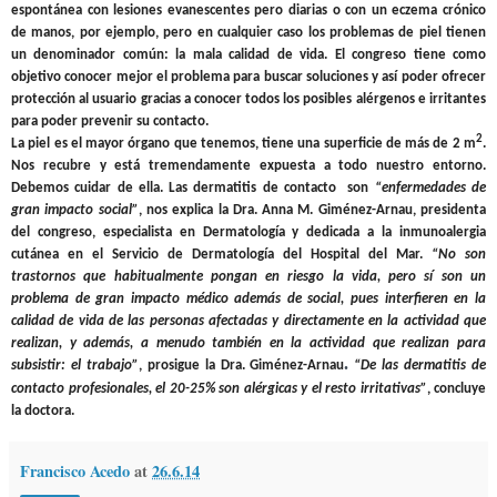
espontánea con lesiones evanescentes pero diarias o con un eczema crónico
de manos, por ejemplo, pero en cualquier caso los problemas de piel tienen
un denominador común: la mala calidad de vida. El congreso tiene como
objetivo conocer mejor el problema para buscar soluciones y así poder ofrecer
protección al usuario gracias a conocer todos los posibles alérgenos e irritantes
para poder prevenir su contacto.
2
La piel es el mayor órgano que tenemos, tiene una superficie de más de 2 m
.
Nos recubre y está tremendamente expuesta a todo nuestro entorno.
Debemos cuidar de ella. Las dermatitis de contacto son
“enfermedades de
gran impacto social”
, nos explica la Dra. Anna M. Giménez-Arnau, presidenta
del congreso, especialista en Dermatología y dedicada a la inmunoalergia
cutánea en el Servicio de Dermatología del Hospital del Mar.
“No son
trastornos que habitualmente pongan en riesgo la vida, pero sí son un
problema de gran impacto médico además de social, pues interfieren en la
calidad de vida de las personas afectadas y directamente en la actividad que
realizan, y además, a menudo también en la actividad que realizan para
.
subsistir: el trabajo”
, prosigue la Dra. Giménez-Arnau
“De las dermatitis de
contacto profesionales, el 20-25% son alérgicas y el resto irritativas”
, concluye
la doctora.
Francisco Acedo
at
26.6.14