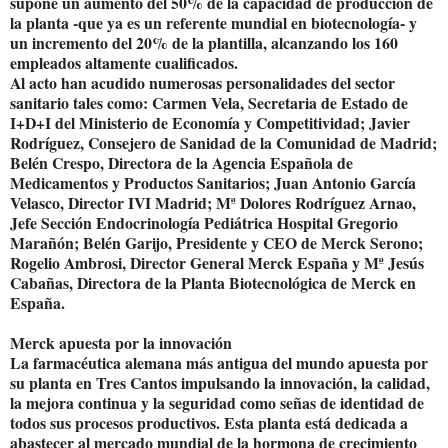
supone un aumento del 50% de la capacidad de producción de
la planta -que ya es un referente mundial en biotecnología- y
un incremento del 20% de la plantilla, alcanzando los 160
empleados altamente cualificados.
Al acto han acudido numerosas personalidades del sector
sanitario tales como: Carmen Vela, Secretaria de Estado de
I+D+I del Ministerio de Economía y Competitividad; Javier
Rodríguez, Consejero de Sanidad de la Comunidad de Madrid;
Belén Crespo, Directora de la Agencia Española de
Medicamentos y Productos Sanitarios; Juan Antonio García
Velasco, Director IVI Madrid; Mª Dolores Rodríguez Arnao,
Jefe Sección Endocrinología Pediátrica Hospital Gregorio
Marañón; Belén Garijo, Presidente y CEO de Merck Serono;
Rogelio Ambrosi, Director General Merck España y Mª Jesús
Cabañas, Directora de la Planta Biotecnológica de Merck en
España.
Merck apuesta por la innovación
La farmacéutica alemana más antigua del mundo apuesta por
su planta en Tres Cantos impulsando la innovación, la calidad,
la mejora continua y la seguridad como señas de identidad de
todos sus procesos productivos. Esta planta está dedicada a
abastecer al mercado mundial de la hormona de crecimiento