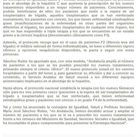
para el abordaje de la hepatitis C que aumenta la prescripción de los nuevos
tratamientos disponibles a un mayor número de pacientes. Concretamente,
podrán beneficiarse de ellos los pacientes que estén a la espera de ser
trasplantados de hígado, aquellos trasplantados que se han reinfectado
nuevamente, los pacientes con cirrosis, los que tienen enfermedad extrahepática
grave (manifestaciones de la enfermedad en otras partes del organismo
diferentes al hígado), los pacientes trasplantados de cualquier otro órgano, los
que no han respondido a triple terapia y los que se encuentren en un estado
previo a la cirrosis hepática (denominados clínicamente como F3).
Además, el protocolo recoge que en el caso de pacientes F2 (fibrosis leve del
hígado) el médico valorará de forma individualizada, en base a diferentes signos
clínicos y opciones terapéuticas disponibles, la pauta a seguir con estas
personas.
Sánchez Rubio ha apuntado que, con esta medida, “Andalucía amplía el número
de pacientes a los que se les pueden prescribir los nuevos tratamientos,
primando siempre el criterio clínico”. El nuevo protocolo estará en los centros
hospitalarios a partir del lunes y, para garantizar su difusión y dar a conocer su
contenido, el Servicio Andaluz de Salud reunirá a los diferentes equipos
asistenciales implicados en el abordaje de la hepatitis.
Hasta ahora, el protocolo nacional establecía la terapia con los nuevos fármacos
sólo para los tres primeros casos (pacientes a la espera de ser trasplantados de
hígado o trasplantados que se han reinfectado, que tienen enfermedad
extrahepática grave y pacientes con cirrosis o en grado F4 de la enfermedad).
Tal y como ha anunciado la consejera de Igualdad, Salud y Políticas Sociales,
María José Sánchez Rubio, “en Andalucía, hemos decidido actuar y ampliar el
número de pacientes a los que se le va a prescribir los nuevos tratamientos
frente a los retrasos del Ministerio de Sanidad, Servicios Sociales e Igualdad, que
ha incumplido el plazo comprometido para presentar la Estrategia Nacional”.