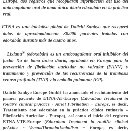
Europe, dos registros que recopilarán información del uso del
anticoagulante oral de toma única diaria edoxabán en la práctica
real.
ETNA es una iniciativa global de Daiichi Sankyo que recogerá
datos de aproximadamente 30.000 pacientes tratados con
edoxabán durante más de cuatro años.
®
Lixiana
(edoxabán) es un anticoagulante oral inhibidor del
factor Xa de toma única diaria, aprobado en Europa para la
prevención de fibrilación auricular no valvular (FANV) y
tratamiento y prevención de las recurrencias de la trombosis
venosa profunda (TVP) y la embolia pulmonar (EP).
Daiichi Sankyo Europe GmbH ha anunciado el reclutamiento del
primer paciente de
ETNA-AF-Europe (
E
doxaban
T
reatment in
routi
N
e clinical pr
A
ctice -
A
trial
F
ibrillation – Europe
, es decir,
Tratamiento con edoxabán en la práctica clínica rutinaria –
Fibrilación Auricular - Europa), así como el inicio del registro
ETNA-VTE-Europe (
E
doxaban
T
reatment in routi
N
e clinical
pr
A
ctice -
V
enous
T
hrombo
E
mbolism – Europe
, es decir,