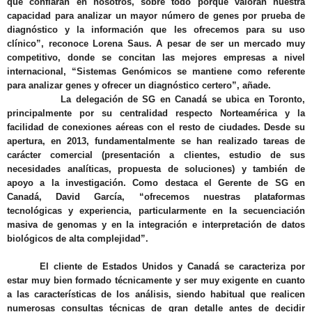
que confiaran en nosotros, sobre todo porque
valoran nuestra
capacidad para analizar un mayor número de genes por prueba de
diagnóstico y la información que les ofrecemos para su uso
clínico
”, reconoce Lorena Saus. A pesar de ser un mercado muy
competitivo, donde se concitan las mejores empresas a nivel
internacional, “
Sistemas Genómicos se mantiene como referente
para analizar genes y ofrecer un diagnóstico certero
”, añade.
La delegación de SG en Canadá se ubica en Toronto
,
principalmente por su centralidad respecto Norteamérica y la
facilidad de conexiones aéreas con el resto de ciudades. Desde su
apertura, en 2013, fundamentalmente
se han realizado tareas de
carácter comercial
(presentación a clientes, estudio de sus
necesidades analíticas, propuesta de soluciones)
y también de
apoyo a la investigación
. Como destaca el Gerente de SG en
Canadá, David García, “ofrecemos nuestras plataformas
tecnológicas y experiencia, particularmente en la secuenciación
masiva de genomas y en la integración e interpretación de datos
biológicos de alta complejidad”.
El cliente de Estados Unidos y Canadá se caracteriza por
estar muy bien formado técnicamente y ser muy exigente
en cuanto
a las características de los análisis, siendo habitual que realicen
numerosas consultas técnicas de gran detalle antes de decidir