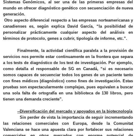
Sistemas Genómicos, al ser una de las primeras empresas del
mundo en ofrecer diagnóstico genético con secuenciación de nueva
generación.
Otro aspecto diferencial respecto a las empresas norteamericanas y
canadienses es, según explica David García, “
la posibilidad de
personalizar prácticamente cualquier aspecto del análisis
en
términos de protocolo, genes a cubrir, tipología de informe, etc.”.
Finalmente,
la actividad científica paralela a la provisión de
servicios nos permite estar continuamente en la frontera que separa
a los tests de diagnóstico de los test de investigación
. Por ejemplo,
como detalla el responsable de SG en Canadá, “si es necesario
somos capaces de secuenciar todos los genes de un paciente tanto
con fines médicos (diagnóstico) como fines de investigación.
Estas
pruebas son espectacularmente complejas, pues equivalen a buscar
una sola falta de ortografía en una biblioteca de 130 libros
, pero
tienen una demanda creciente”.
--Diversificación del mercado y apoyados en la biotecnología
Sin perder de vista la importancia de seguir incrementando
las relaciones comerciales con Europa,
desde la Comunitat
Valenciana se hace una apuesta clara por fortalecer sus relaciones
comerciales en otros mercados con enorme potencial de