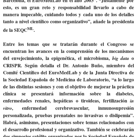
Barcelona, el EuroMedLab en el año 2003”. “Justamente por
esto, es un gran reto y responsabilidad llevarlo a cabo de
manera impecable, cuidando todos y cada uno de los detalles
tanto a nivel científico como organizativo”, añade la presidenta
ML
de la SEQC
.
Entre los temas que se tratarán durante el Congreso se
encuentran los avances en la comprensión de los mecanismos
del envejecimiento, la epigenética, el microbioma,
o
big data
CRISPR. Según detalla el Dr. Antonio Buño, miembro del
Comité Científico del EuroMedLab y de la Junta Directiva de
la Sociedad Española de Medicina de Laboratorio, “a lo largo
de las distintas sesiones y con el objetivo de mejorar la práctica
clínica se presentará información sobre la diabetes,
enfermedades renales, hepáticas o tiroideas, fertilización
in
, enfermedad cerebrovascular, inmunosupresión
vitro
personalizada, pruebas prenatales no invasivas o dislipemia”.
Habrá, asimismo, presentaciones sobre temas relacionados con
el desarrollo profesional y organizativo. También se celebrarán
dos simposios satélite organizados por la Sociedad Española de