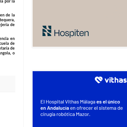
ia por la
gen de la
ntequera,
ejería de
encia en
scuela de
etaría de
Angola, o