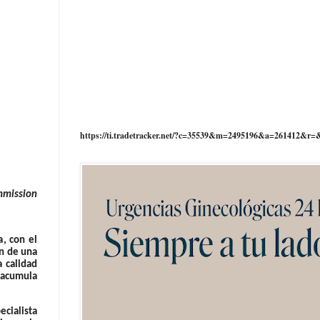
https://ti.tradetracker.net/?c=35539&m=2495196&a=261412&r=
ommission
a
, con el
ón de una
a calidad
s acumula
ecialista