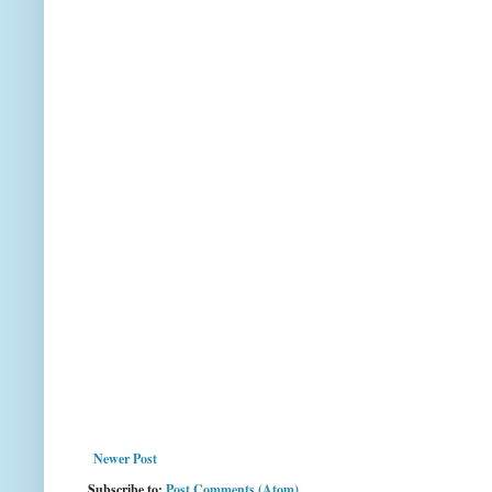
Newer Post
Subscribe to:
Post Comments (Atom)