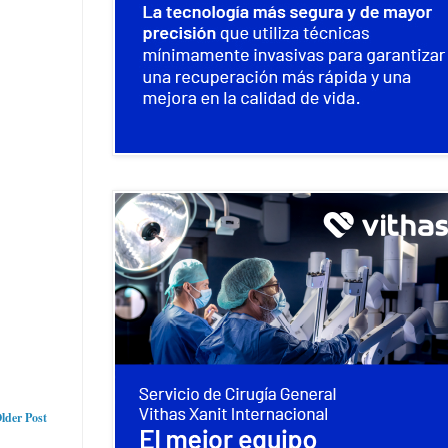
lder Post