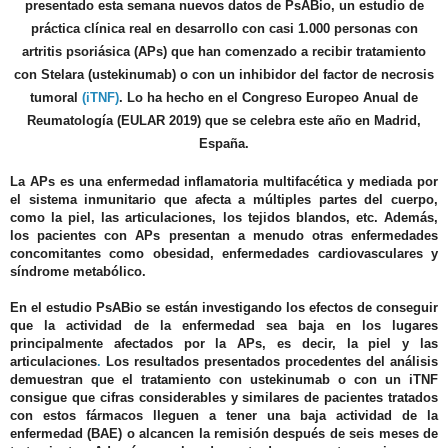
presentado esta semana nuevos datos de PsABio, un estudio de
práctica clínica real en desarrollo con casi 1.000 personas con
artritis psoriásica (APs) que han comenzado a recibir tratamiento
con Stelara (ustekinumab) o con un inhibidor del factor de necrosis
tumoral
(iTNF)
. Lo ha hecho en el Congreso Europeo Anual de
Reumatología (EULAR 2019) que se celebra este año en Madrid,
España.
La APs es una enfermedad inflamatoria multifacética y mediada por
el sistema inmunitario que afecta a múltiples partes del cuerpo,
como la piel, las articulaciones, los tejidos blandos, etc. Además,
los pacientes con APs presentan a menudo otras enfermedades
concomitantes como obesidad, enfermedades cardiovasculares y
síndrome metabólico.
En el estudio PsABio se están investigando los efectos de conseguir
que la actividad de la enfermedad sea baja en los lugares
principalmente afectados por la APs, es decir, la piel y las
articulaciones
.
Los resultados presentados procedentes del análisis
demuestran que el tratamiento con ustekinumab o con un iTNF
consigue que cifras considerables y similares de pacientes tratados
con estos fármacos lleguen a tener una baja actividad de la
enfermedad (BAE) o alcancen la remisión después de seis meses de