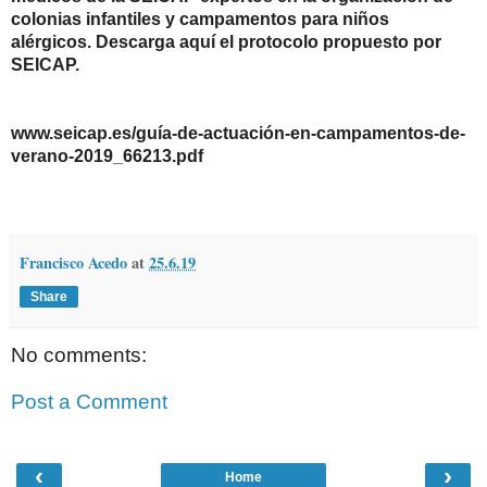
colonias infantiles y campamentos para niños
alérgicos.
Descarga aquí el protocolo
propuesto por
SEICAP.
www.seicap.es/guía-de-actuación-en-campamentos-de-
verano-2019_66213.pdf
Francisco Acedo
at
25.6.19
Share
No comments:
Post a Comment
‹
›
Home