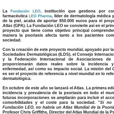
La
, institución que gestiona por c
Fundación LEO
farmacéutica
, líder de dermatología médica 
LEO Pharma
de la piel, acaba de
aportar 850.000 euros para el pro
Atlas
(GPA)
. La Fundación LEO se convierte así en el prin
proyecto que tiene como objetivo principal comprende
manera la psoriasis afecta tanto a los pacientes co
sociedad.
Con la creación de este proyecto mundial, apoyado por la
Sociedades Dermatológicas (ILDS), el Consejo Internacion
y la Federación Internacional de Asociaciones de
proporcionarán datos reales sobre la incidencia 
enfermedad, así como su impacto social.
La misión del
es ser el proyecto de referencia a nivel mundial en lo refe
dermatológica.
En octubre de este año se lanzará el Atlas. La primera edi
incidencia y prevalencia de la psoriasis en todo el mu
futuras incorporaciones se ampliarán para incluir el acce
comorbilidades y el coste para la sociedad. "
Si no 
Fundación LEO, no habría un Atlas Mundial de la Psoria
Profesor Chris Griffiths, Director del Atlas Mundial de la P